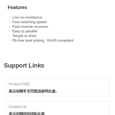
Features
・ Low on-resistance
・ Fast switching speed
・ Fast reverse recovery
・ Easy to parallel
・ Simple to drive
・ Pb-free lead plating ; RoHS compliant
Support Links
Product FAQ
產品相關常見問題請參閱此處。
Contact Us
產品相關諮詢請點此處