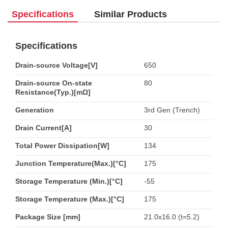
Specifications
Similar Products
Specifications
Drain-source Voltage[V]
650
Drain-source On-state
80
Resistance(Typ.)[mΩ]
Generation
3rd Gen (Trench)
Drain Current[A]
30
Total Power Dissipation[W]
134
Junction Temperature(Max.)[°C]
175
Storage Temperature (Min.)[°C]
-55
Storage Temperature (Max.)[°C]
175
Package Size [mm]
21.0x16.0 (t=5.2)