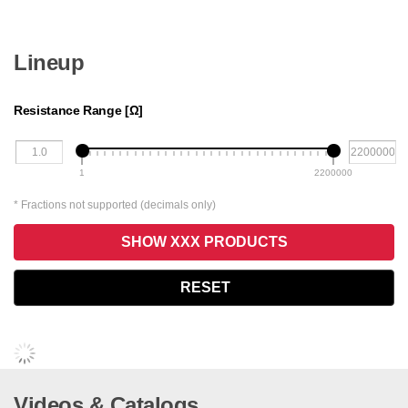
Lineup
Resistance Range [Ω]
1
2200000
* Fractions not supported (decimals only)
SHOW XXX PRODUCTS
RESET
Videos & Catalogs