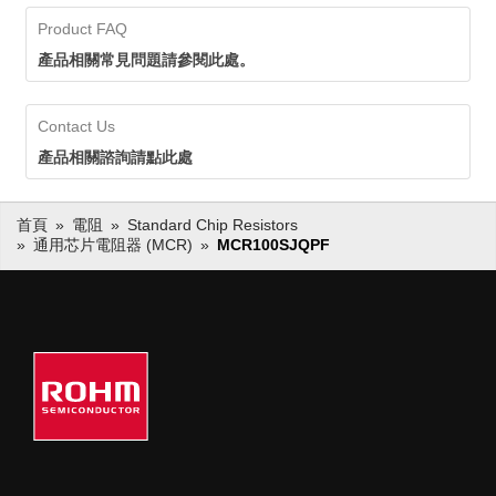
對包括車載應用在內的各市場
通用晶片電阻。透過計劃性設備投
Product FAQ
領域長期穩定供貨。
資來擴大產能，並確保20年以上的
供貨期，實現對包括車載應用在內
產品相關常見問題請參閱此處。
的各市場領域長期穩定供貨。
Contact Us
產品相關諮詢請點此處
首頁
電阻
Standard Chip Resistors
通用芯片電阻器 (MCR)
MCR100SJQPF