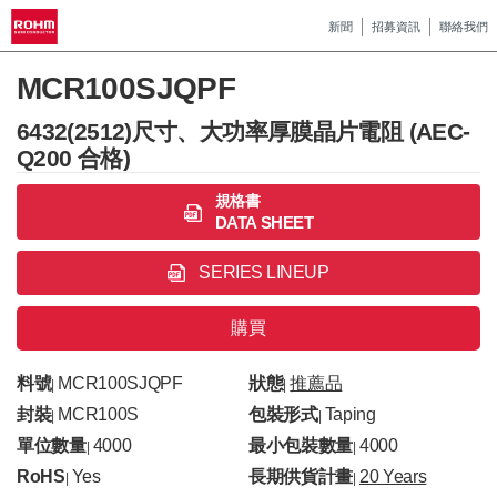
新聞
招募資訊
聯絡我們
MCR100SJQPF
6432(2512)尺寸、大功率厚膜晶片電阻 (AEC-
Q200 合格)
規格書
DATA SHEET
SERIES LINEUP
購買
料號
MCR100SJQPF
狀態
推薦品
|
|
封裝
MCR100S
包裝形式
Taping
|
|
單位數量
4000
最小包裝數量
4000
|
|
RoHS
Yes
長期供貨計畫
20 Years
|
|