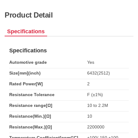
Product Detail
Specifications
Specifications
Automotive grade
Yes
Size[mm](inch)
6432(2512)
Rated Power[W]
2
Resistance Tolerance
F (±1%)
Resistance range[Ω]
10 to 2.2M
Resistance(Min.)[Ω]
10
Resistance(Max.)[Ω]
2200000
Temperature Coefficient[ppm/°C]
+100/-150,±100