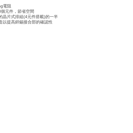
ng電阻
8個元件，節省空間
的晶片式排組(4元件搭載)的一半
造以提高銲錫接合部的確認性