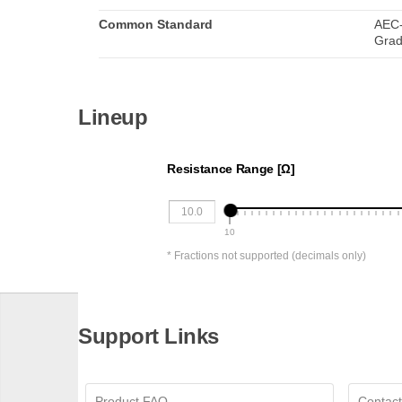
Common Standard
AEC-
Grad
Lineup
Resistance Range [Ω]
10
* Fractions not supported (decimals only)
Support Links
Product FAQ
Contact