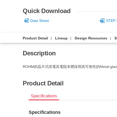
Quick Download
Data Sheet
STEP 
Product Detail
Lineup
Design Resources
S
Description
ROHM的晶片式排電其電阻本體採用高可靠性的Metal-
Product Detail
Specifications
Specifications