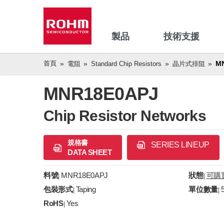
製品
技術支援
首頁
M
電阻
Standard Chip Resistors
晶片式排阻
MNR18E0APJ
Chip Resistor Networks
規格書
SERIES LINEUP
DATA SHEET
料號
MNR18E0APJ
狀態
可購
|
|
包裝形式
Taping
單位數量
|
|
RoHS
Yes
|