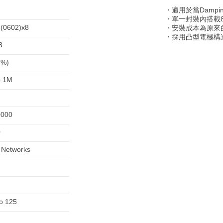
・適用於當Dampi
・單一封裝內搭載
(0602)x8
・安裝成本為原來
・採用凸型電極構
3
5%)
o 1M
0000
0
 Networks
to 125