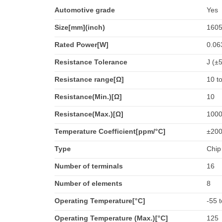
Automotive grade
Yes
Size[mm](inch)
1605
Rated Power[W]
0.06
Resistance Tolerance
J (±
Resistance range[Ω]
10 t
Resistance(Min.)[Ω]
10
Resistance(Max.)[Ω]
100
Temperature Coefficient[ppm/°C]
±20
Type
Chip
Number of terminals
16
Number of elements
8
Operating Temperature[°C]
-55 
Operating Temperature (Max.)[°C]
125