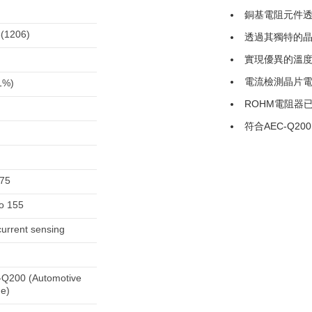
銅基電阻元件
(1206)
透過其獨特的晶
實現優異的溫度特性
電流檢測晶片電
1%)
ROHM電阻器已獲得
符合AEC-Q20
75
to 155
current sensing
Q200 (Automotive
e)