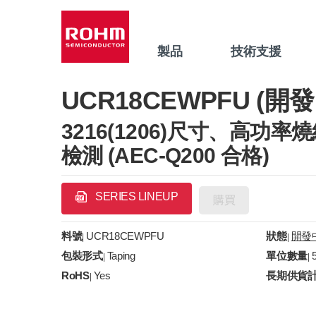
製品
技術支援
UCR18CEWPFU (開發
3216(1206)尺寸、高功
檢測 (AEC-Q200 合格)
SERIES LINEUP
購買
料號
UCR18CEWPFU
狀態
開發
|
|
包裝形式
Taping
單位數量
|
|
RoHS
Yes
長期供貨
|