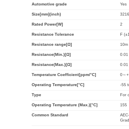
Automotive grade
Yes
Size[mm](inch)
3216
Rated Power[W]
2
Resistance Tolerance
F (±
Resistance range[Ω]
10m
Resistance(Min.)[Ω]
0.01
Resistance(Max.)[Ω]
0.01
Temperature Coefficient[ppm/°C]
0～+
Operating Temperature[°C]
-55 
Type
For 
Operating Temperature (Max.)[°C]
155
Common Standard
AEC-
Grad