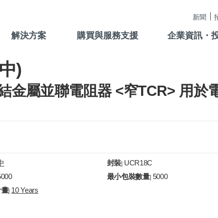
新聞
解決方案
購買與服務支援
企業資訊・
中)
率燒結金屬並聯電阻器 <窄TCR> 用於
中
封裝
UCR18C
|
5000
最小包裝數量
5000
|
計畫
10 Years
|