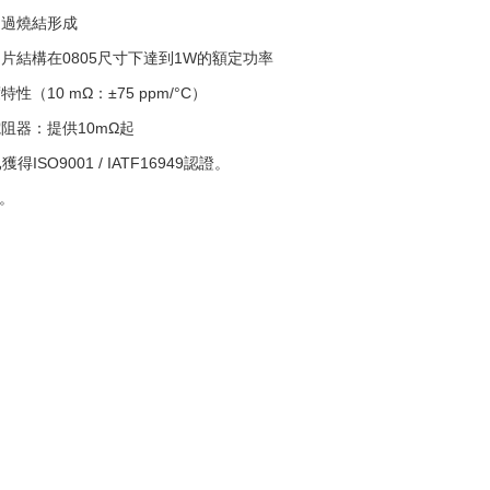
透過燒結形成
片結構在0805尺寸下達到1W的額定功率
（10 mΩ：±75 ppm/°C）
阻器：提供10mΩ起
ISO9001 / IATF16949認證。
0。