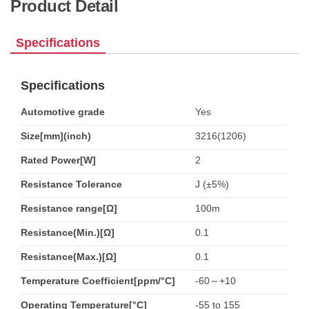
Product Detail
Specifications
Specifications
Automotive grade
Yes
Size[mm](inch)
3216(1206)
Rated Power[W]
2
Resistance Tolerance
J (±5%)
Resistance range[Ω]
100m
Resistance(Min.)[Ω]
0.1
Resistance(Max.)[Ω]
0.1
Temperature Coefficient[ppm/°C]
-60～+10
Operating Temperature[°C]
-55 to 155