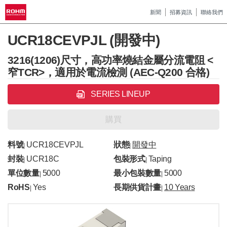
新聞
招募資訊
聯絡我們
UCR18CEVPJL (開發中)
3216(1206)尺寸，高功率燒結金屬分流電阻 <
窄TCR>，適用於電流檢測 (AEC-Q200 合格)
SERIES LINEUP
購買
料號
UCR18CEVPJL
狀態
開發中
|
|
封裝
UCR18C
包裝形式
Taping
|
|
單位數量
5000
最小包裝數量
5000
|
|
RoHS
Yes
長期供貨計畫
10 Years
|
|