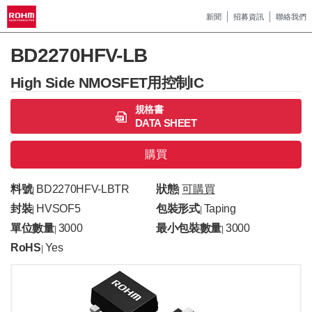
新聞
招募資訊
聯絡我們
BD2270HFV-LB
High Side NMOSFET用控制IC
規格書
DATA SHEET
購買
料號
BD2270HFV-LBTR
狀態
可購買
|
|
封裝
HVSOF5
包裝形式
Taping
|
|
單位數量
3000
最小包裝數量
3000
|
|
RoHS
Yes
|