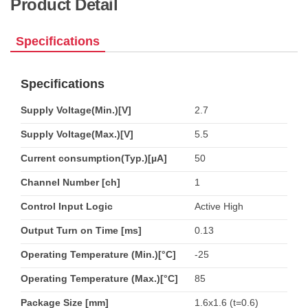
Product Detail
Specifications
Specifications
Supply Voltage(Min.)[V]
2.7
Supply Voltage(Max.)[V]
5.5
Current consumption(Typ.)[µA]
50
Channel Number [ch]
1
Control Input Logic
Active High
Output Turn on Time [ms]
0.13
Operating Temperature (Min.)[°C]
-25
Operating Temperature (Max.)[°C]
85
Package Size [mm]
1.6x1.6 (t=0.6)