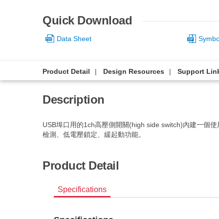
Quick Download
Data Sheet
Symbol
Product Detail
Design Resources
Support Lin
Description
USB埠口用的1ch高壓側開關(high side switc
檢測、低電壓鎖定、緩起動功能。
Product Detail
Specifications