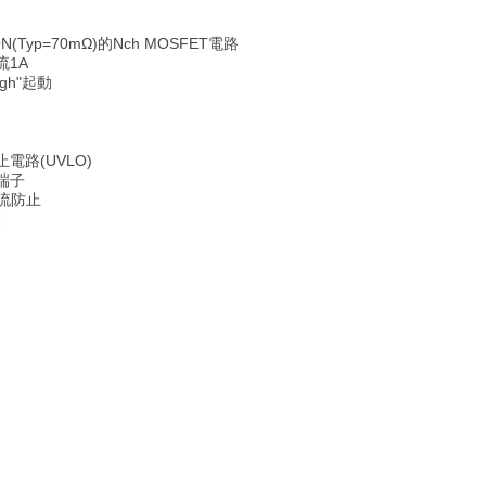
(Typ=70mΩ)的Nch MOSFET電路
流1A
gh"起動
電路(UVLO)
端子
流防止
裝