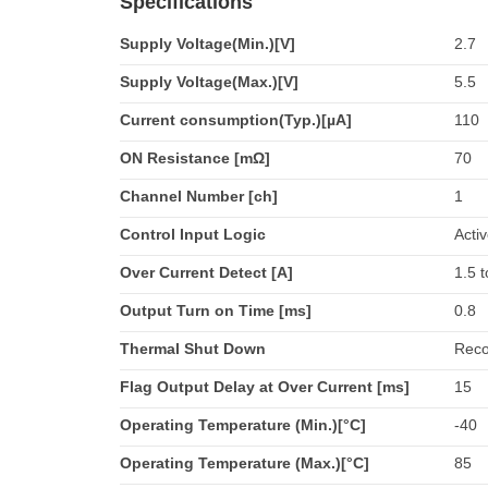
Specifications
Supply Voltage(Min.)[V]
2.7
Supply Voltage(Max.)[V]
5.5
Current consumption(Typ.)[µA]
110
ON Resistance [mΩ]
70
Channel Number [ch]
1
Control Input Logic
Acti
Over Current Detect [A]
1.5 t
Output Turn on Time [ms]
0.8
Thermal Shut Down
Reco
Flag Output Delay at Over Current [ms]
15
Operating Temperature (Min.)[°C]
-40
Operating Temperature (Max.)[°C]
85