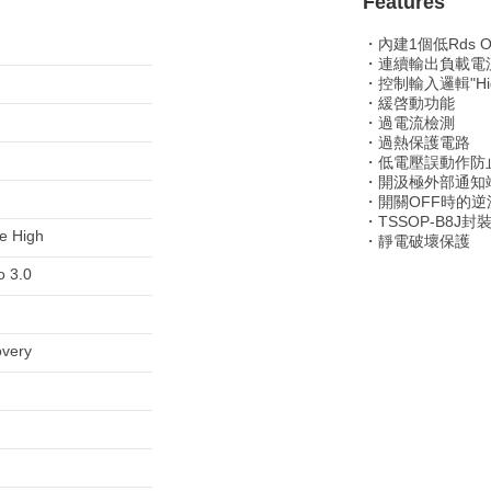
Features
・內建1個低Rds ON
・連續輸出負載電
・控制輸入邏輯"Hi
・緩啓動功能
・過電流檢測
・過熱保護電路
・低電壓誤動作防止
・開汲極外部通知
・開關OFF時的逆
・TSSOP-B8J封
ve High
・靜電破壞保護
o 3.0
very