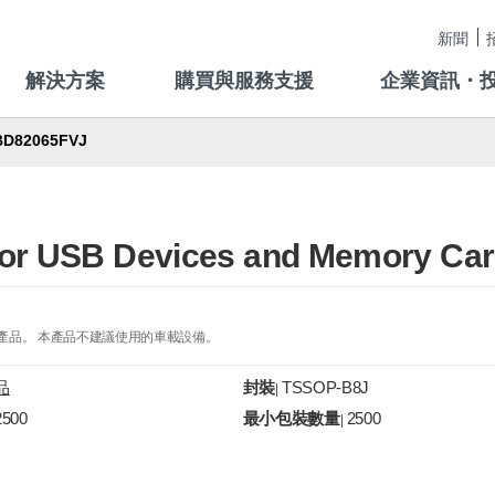
新聞
解決方案
購買與服務支援
企業資訊・
BD82065FVJ
 for USB Devices and Memory Ca
的產品。 本產品不建議使用的車載設備。
品
封裝
TSSOP-B8J
|
2500
最小包裝數量
2500
|