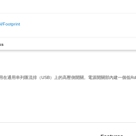
/Footprint
ks
h)內建一個使用在通用串列匯流排（USB）上的高壓側開關。電源開關部內建一個低