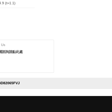
.9 (t=1.1)
 Us
關諮詢請點此處
BD82065FVJ