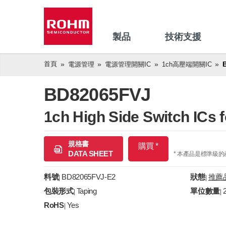
製品
技術支援
首頁
電源管理
電源管理開關IC
1ch高壓端開關IC
BD82065FVJ
1ch High Side Switch ICs
規格書
購買 *
DATA SHEET
* 本產品是標準級
料號
BD82065FVJ-E2
狀態
推薦
|
|
包裝形式
Taping
單位數量
|
|
RoHS
Yes
|