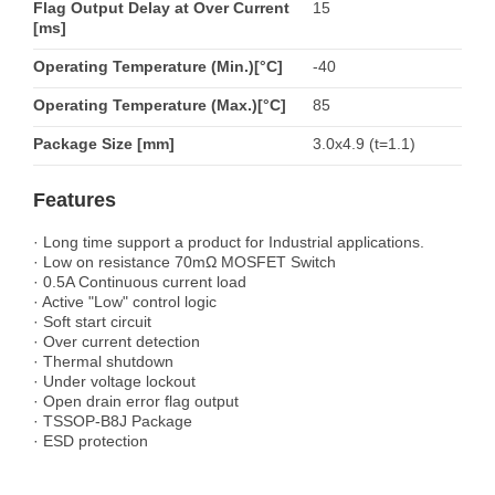
Flag Output Delay at Over Current
15
[ms]
Operating Temperature (Min.)[°C]
-40
Operating Temperature (Max.)[°C]
85
Package Size [mm]
3.0x4.9 (t=1.1)
Features
· Long time support a product for Industrial applications.
· Low on resistance 70mΩ MOSFET Switch
· 0.5A Continuous current load
· Active "Low" control logic
· Soft start circuit
· Over current detection
· Thermal shutdown
· Under voltage lockout
· Open drain error flag output
· TSSOP-B8J Package
· ESD protection