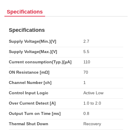
Specifications
Specifications
Supply Voltage(Min.)[V]
2.7
Supply Voltage(Max.)[V]
5.5
Current consumption(Typ.)[µA]
110
ON Resistance [mΩ]
70
Channel Number [ch]
1
Control Input Logic
Active Low
Over Current Detect [A]
1.0 to 2.0
Output Turn on Time [ms]
0.8
Thermal Shut Down
Recovery