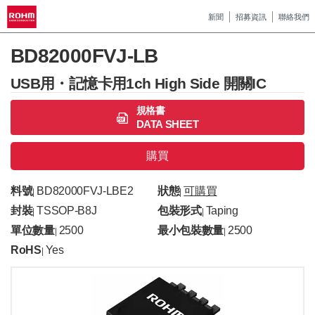
新聞
招募資訊
聯絡我們
BD82000FVJ-LB
USB用・記憶卡用1ch High Side 開關IC
規格書
DATA SHEET
購買
料號
BD82000FVJ-LBE2
狀態
可購買
|
|
封裝
TSSOP-B8J
包裝形式
Taping
|
|
單位數量
2500
最小包裝數量
2500
|
|
RoHS
Yes
|