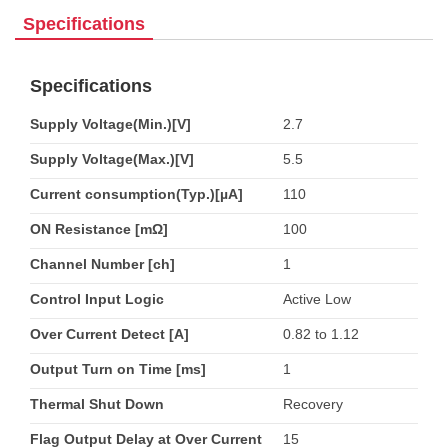
Specifications
Specifications
Supply Voltage(Min.)[V]
2.7
Supply Voltage(Max.)[V]
5.5
Current consumption(Typ.)[µA]
110
ON Resistance [mΩ]
100
Channel Number [ch]
1
Control Input Logic
Active Low
Over Current Detect [A]
0.82 to 1.12
Output Turn on Time [ms]
1
Thermal Shut Down
Recovery
Flag Output Delay at Over Current
15