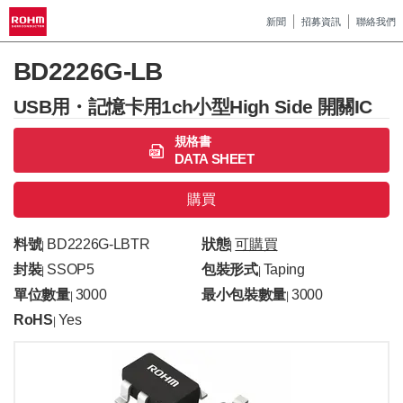
新聞
招募資訊
聯絡我們
BD2226G-LB
USB用・記憶卡用1ch小型High Side 開關IC
規格書
DATA SHEET
購買
料號
BD2226G-LBTR
狀態
可購買
|
|
封裝
SSOP5
包裝形式
Taping
|
|
單位數量
3000
最小包裝數量
3000
|
|
RoHS
Yes
|