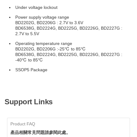
Under voltage lockout
Power supply voltage range
BD2202G, BD2206G : 2.7V to 3.6V
BD6538G, BD2224G, BD2225G, BD2226G, BD2227G :
2.7V to 5.5V
Operating temperature range
BD2202G, BD2206G :-25℃ to 85℃
BD6538G, BD2224G, BD2225G, BD2226G, BD2227G :
-40℃ to 85℃
SSOP5 Package
Support Links
Product FAQ
產品相關常見問題請參閱此處。