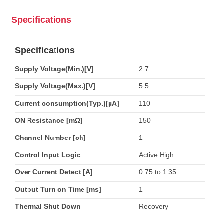
Specifications
Specifications
Supply Voltage(Min.)[V]
2.7
Supply Voltage(Max.)[V]
5.5
Current consumption(Typ.)[µA]
110
ON Resistance [mΩ]
150
Channel Number [ch]
1
Control Input Logic
Active High
Over Current Detect [A]
0.75 to 1.35
Output Turn on Time [ms]
1
Thermal Shut Down
Recovery