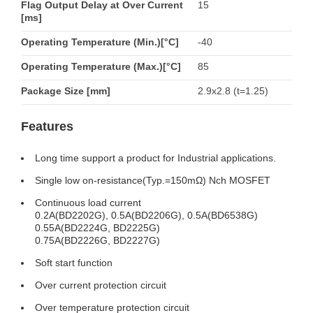
Flag Output Delay at Over Current
15
[ms]
Operating Temperature (Min.)[°C]
-40
Operating Temperature (Max.)[°C]
85
Package Size [mm]
2.9x2.8 (t=1.25)
Features
Long time support a product for Industrial applications.
Single low on-resistance(Typ.=150mΩ) Nch MOSFET
Continuous load current
0.2A(BD2202G), 0.5A(BD2206G), 0.5A(BD6538G)
0.55A(BD2224G, BD2225G)
0.75A(BD2226G, BD2227G)
Soft start function
Over current protection circuit
Over temperature protection circuit