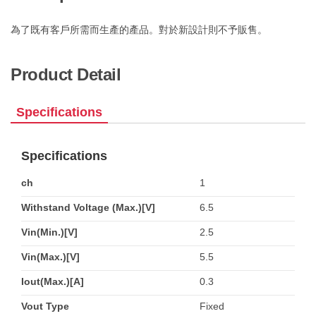
為了既有客戶所需而生產的產品。對於新設計則不予販售。
Product Detail
Specifications
Specifications
ch
1
Withstand Voltage (Max.)[V]
6.5
Vin(Min.)[V]
2.5
Vin(Max.)[V]
5.5
Iout(Max.)[A]
0.3
Vout Type
Fixed