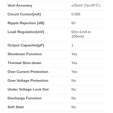
Vout Accuracy
±25mV (Ta=25℃)
Circuit Current[mA]
0.065
Ripple Rejection [dB]
60
Load Regulation[mV]
6(Io=1mA to
100mA)
Output Capacitor[µF]
1
Shutdown Function
Yes
Thermal Shut-down
Yes
Over Current Protection
Yes
Over Voltage Protection
No
Under Voltage Lock Out
No
Discharge Function
No
Soft Start
No