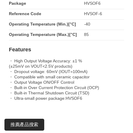
Package
HVSOF6
Reference Code
HVSOF-6
Operating Temperature (Min.)[°C]
-40
Operating Temperature (Max.)[°C]
85
Features
・ High Output Voltage Accuracy: ±1 %
(±25mV on VOUT<2.5V products)
・ Dropout voltage: 60mV (IOUT=100mA)
・ Compatible with small ceramic capacitor
・ Output Voltage ON/OFF Control
・ Built-in Over Current Protection Circuit (OCP)
・ Built-in Thermal Shutdown Circuit (TSD)
・ Ultra-small power package:HVSOF6
推薦產品搜索