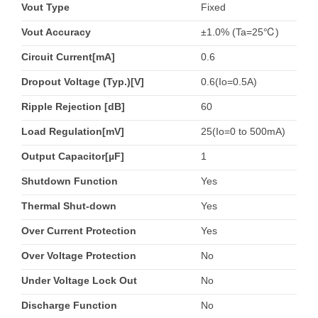
Vout Type
Fixed
Vout Accuracy
±1.0% (Ta=25℃)
Circuit Current[mA]
0.6
Dropout Voltage (Typ.)[V]
0.6(Io=0.5A)
Ripple Rejection [dB]
60
Load Regulation[mV]
25(Io=0 to 500mA)
Output Capacitor[µF]
1
Shutdown Function
Yes
Thermal Shut-down
Yes
Over Current Protection
Yes
Over Voltage Protection
No
Under Voltage Lock Out
No
Discharge Function
No