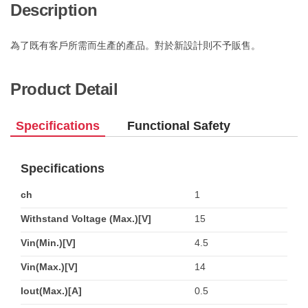
Description
為了既有客戶所需而生產的產品。對於新設計則不予販售。
Product Detail
Specifications
Functional Safety
Specifications
ch
1
Withstand Voltage (Max.)[V]
15
Vin(Min.)[V]
4.5
Vin(Max.)[V]
14
Iout(Max.)[A]
0.5