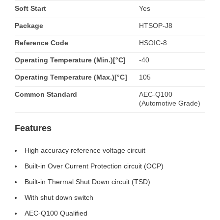
Soft Start
Yes
Package
HTSOP-J8
Reference Code
HSOIC-8
Operating Temperature (Min.)[°C]
-40
Operating Temperature (Max.)[°C]
105
Common Standard
AEC-Q100
(Automotive Grade)
Features
High accuracy reference voltage circuit
Built-in Over Current Protection circuit (OCP)
Built-in Thermal Shut Down circuit (TSD)
With shut down switch
AEC-Q100 Qualified