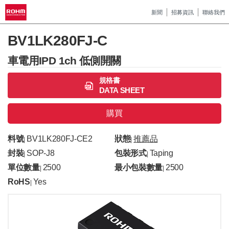
新聞
招募資訊
聯絡我們
BV1LK280FJ-C
車電用IPD 1ch 低側開關
規格書
DATA SHEET
購買
料號
BV1LK280FJ-CE2
狀態
推薦品
|
|
封裝
SOP-J8
包裝形式
Taping
|
|
單位數量
2500
最小包裝數量
2500
|
|
RoHS
Yes
|