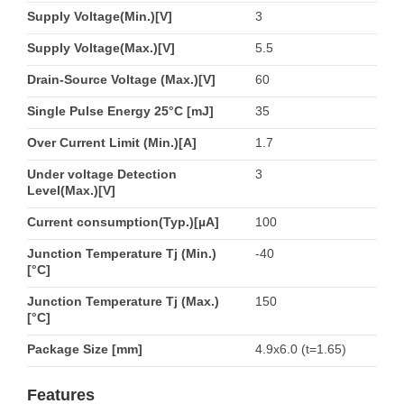
Supply Voltage(Min.)[V]
3
Supply Voltage(Max.)[V]
5.5
Drain-Source Voltage (Max.)[V]
60
Single Pulse Energy 25°C [mJ]
35
Over Current Limit (Min.)[A]
1.7
Under voltage Detection
3
Level(Max.)[V]
Current consumption(Typ.)[µA]
100
Junction Temperature Tj (Min.)
-40
[°C]
Junction Temperature Tj (Max.)
150
[°C]
Package Size [mm]
4.9x6.0 (t=1.65)
Features