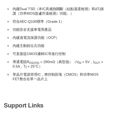
內建Dual TSD（本IC具備熱關斷（結點溫度檢測）和ΔTj保
護（功率MOS急遽升溫檢測）功能。）
符合AEC-Q100標準（Grade 1）
功能安全支援車電用產品
內建過電流保護功能（OCP）
內建主動鉗位元功能
可直接從CMOS邏輯IC等進行控制
導通電阻R
= 280mΩ（典型值）
（V
= 5V，I
=
DS(ON)
IN
OUT
0.5A，Tj = 25℃）
單晶片電源管理IC，將控制區塊（CMOS）和功率MOS
FET整合在單一晶片上
Support Links