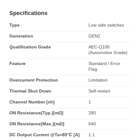
Specifications
Type
Low side switches
Generation
GEN2
Qualification Grade
AEC-Q100
(Automotive Grade)
Feature
Standard / Error
Flag
Overcurrent Protection
Limitation
Thermal Shut Down
Self-restart
Channel Number [ch]
1
ON Resistance(Typ.)[mΩ]
280
ON Resistance(Max.)[mΩ]
640
DC Output Current @Ta=85℃ [A]
1.1