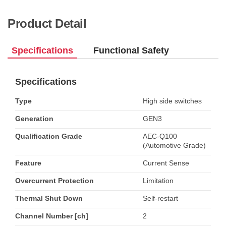
Product Detail
Specifications
Functional Safety
Specifications
Type
High side switches
Generation
GEN3
Qualification Grade
AEC-Q100
(Automotive Grade)
Feature
Current Sense
Overcurrent Protection
Limitation
Thermal Shut Down
Self-restart
Channel Number [ch]
2