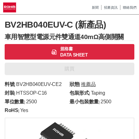
新聞
招募資訊
聯絡我們
BV2HB040EUV-C (新產品)
車用智慧型電源元件雙通道40mΩ高側開關
規格書
DATA SHEET
購買
料號
BV2HB040EUV-CE2
狀態
推薦品
|
|
封裝
HTSSOP-C16
包裝形式
Taping
|
|
單位數量
2500
最小包裝數量
2500
|
|
RoHS
Yes
|