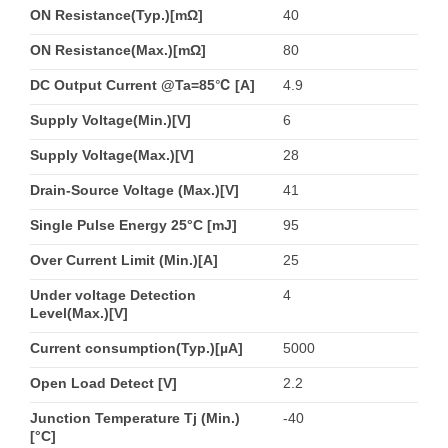
ON Resistance(Typ.)[mΩ]
40
ON Resistance(Max.)[mΩ]
80
DC Output Current @Ta=85℃ [A]
4.9
Supply Voltage(Min.)[V]
6
Supply Voltage(Max.)[V]
28
Drain-Source Voltage (Max.)[V]
41
Single Pulse Energy 25°C [mJ]
95
Over Current Limit (Min.)[A]
25
Under voltage Detection
4
Level(Max.)[V]
Current consumption(Typ.)[µA]
5000
Open Load Detect [V]
2.2
Junction Temperature Tj (Min.)
-40
[°C]