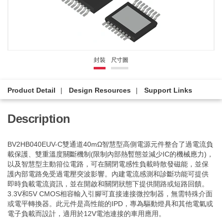
封裝
尺寸圖
Product Detail
Design Resources
Support Links
Description
BV2HB040EUV-C雙通道40mΩ智慧型高側電源元件整合了過電流負
載保護、雙重溫度關斷機制(限制內部熱暫態並減少IC的機械應力)，
以及智慧型主動箝位電路，可在關閉電感性負載時散發磁能，並保
護內部電路免受過電壓突波影響。內建電流感測和診斷功能可提供
即時負載電流資訊，並在開啟和關閉狀態下提供開路或短路回饋。
3.3V和5V CMOS相容輸入引腳可直接連接微控制器，無需特殊介面
或電平轉換器。此元件是高性能的IPD，專為驅動燈具和其他電氣或
電子負載而設計，適用於12V電池連接的車用應用。