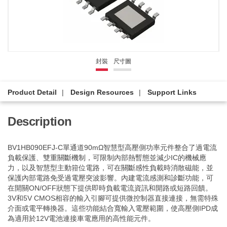
封裝
尺寸圖
Product Detail
Design Resources
Support Links
Description
BV1HB090EFJ-C單通道90mΩ智慧型高壓側功率元件整合了過電流
負載保護、雙重關斷機制，可限制內部熱暫態並減少IC的機械應
力，以及智慧型主動箝位電路，可在關斷感性負載時消散磁能，並
保護內部電路免受過電壓突波影響。內建電流感測和診斷功能，可
在開關ON/OFF狀態下提供即時負載電流資訊和開路或短路回饋。
3V和5V CMOS相容的輸入引腳可提供微控制器直接連接，無需特殊
介面或電平轉換器。這些功能結合寬輸入電壓範圍，使高壓側IPD成
為適用於12V電池連接車電應用的高性能元件。