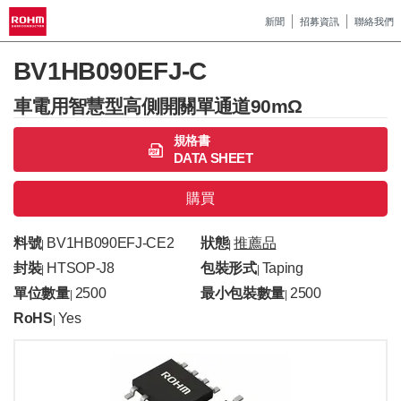
新聞
招募資訊
聯絡我們
BV1HB090EFJ-C
車電用智慧型高側開關單通道90mΩ
規格書
DATA SHEET
購買
料號
BV1HB090EFJ-CE2
狀態
推薦品
|
|
封裝
HTSOP-J8
包裝形式
Taping
|
|
單位數量
2500
最小包裝數量
2500
|
|
RoHS
Yes
|