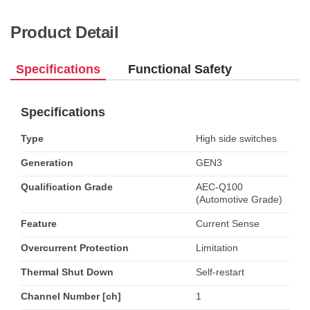
Product Detail
Specifications
Functional Safety
Specifications
Type
High side switches
Generation
GEN3
Qualification Grade
AEC-Q100
(Automotive Grade)
Feature
Current Sense
Overcurrent Protection
Limitation
Thermal Shut Down
Self-restart
Channel Number [ch]
1