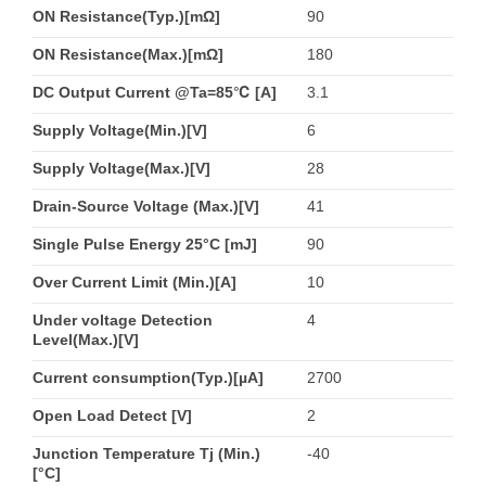
ON Resistance(Typ.)[mΩ]
90
ON Resistance(Max.)[mΩ]
180
DC Output Current @Ta=85℃ [A]
3.1
Supply Voltage(Min.)[V]
6
Supply Voltage(Max.)[V]
28
Drain-Source Voltage (Max.)[V]
41
Single Pulse Energy 25°C [mJ]
90
Over Current Limit (Min.)[A]
10
Under voltage Detection
4
Level(Max.)[V]
Current consumption(Typ.)[µA]
2700
Open Load Detect [V]
2
Junction Temperature Tj (Min.)
-40
[°C]