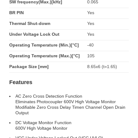
SW frequency(Max.)[kHz]
0.065
BR PIN
Yes
Thermal Shut-down
Yes
Under Voltage Lock Out
Yes
Operating Temperature (Min.)[°C]
-40
Operating Temperature (Max.)[°C]
105
Package Size [mm]
8.65x6 (t=1.65)
Features
AC Zero Cross Detection Function
Eliminates Photocoupler 600V High Voltage Monitor
Modifiable Zero Cross Delay Timen Channel Open Drain
Output
DC Voltage Monitor Function
600V High Voltage Monitor