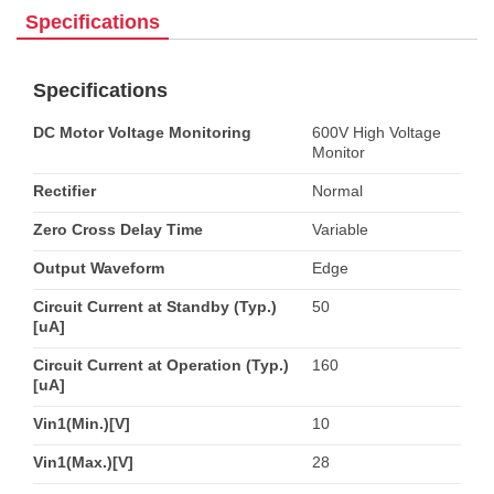
Specifications
Specifications
DC Motor Voltage Monitoring
600V High Voltage
Monitor
Rectifier
Normal
Zero Cross Delay Time
Variable
Output Waveform
Edge
Circuit Current at Standby (Typ.)
50
[uA]
Circuit Current at Operation (Typ.)
160
[uA]
Vin1(Min.)[V]
10
Vin1(Max.)[V]
28