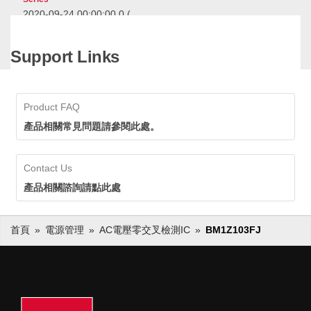
2020-09-24 00:00:00.0
(
2:07 )
The BM1ZxxFJ series
Support Links
reduces standby power
consumption of the zero
cross circuit to just 0.01W
The BM1ZxxFJ series reduces
while continuously powered.
standby power consumption of
Product FAQ
the zero cross circuit to just
0.01W while continuously
產品相關常見問題請參閱此處。
powered.
AC Voltage Zero
Contact Us
Cross Detection Ics
產品相關諮詢請點此處
首頁
電源管理
AC電壓零交叉檢測IC
BM1Z103FJ