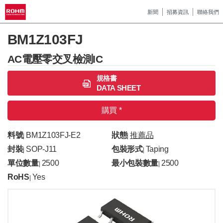
新聞
招募資訊
聯絡我們
BM1Z103FJ
AC電壓零交叉檢測IC
規格書
DATA SHEET
購買 *
料號
BM1Z103FJ-E2
狀態
推薦品
|
|
封裝
SOP-J11
包裝形式
Taping
|
|
單位數量
2500
最小包裝數量
2500
|
|
RoHS
Yes
|