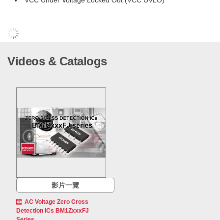
VCC Under Voltage Locked Out (VCC UVLO)
Videos & Catalogs
影片一覽
AC Voltage Zero Cross
Detection ICs BM1ZxxxFJ
Series