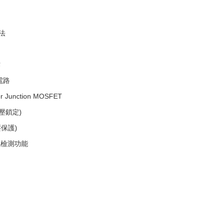
法
作
電路
 Junction MOSFET
欠壓鎖定)
壓保護)
流檢測功能