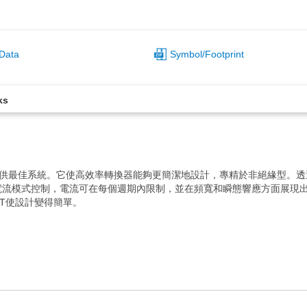
Data
Symbol/Footprint
ks
產品提供最佳系統。它使高效率轉換器能夠更簡潔地設計，專精於非絕緣型。透
流模式控制，電流可在每個週期內限制，並在頻寬和瞬態響應方面展現出卓
ET使設計變得簡單。