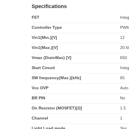
Specifications
FET
Inte
Controller Type
PW
Vin1(Min.)[V]
12
Vin1(Max.)[V]
20.6
Vmax (DrainMax) [V]
650
Start Circuit
Inte
SW frequency(Max.)[kHz]
65
Vcc OVP
Auto
BR PIN
No
On Resistor (MOSFET)[Ω]
1.5
Channel
1
Light Load mode
Yes