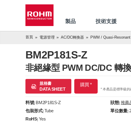
製品
技術支援
首頁
電源管理
AC/DC轉換器
PWM / Quasi-Resonant
BM2P181S-Z
非絕緣型 PWM DC/DC 轉
規格書
購買 *
DATA SHEET
* 本產品是標準級
料號
BM2P181S-Z
狀態
推薦
|
|
包裝形式
Tube
單位數量
|
|
RoHS
Yes
|