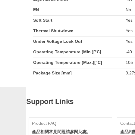
EN
No
Soft Start
Yes
Thermal Shut-down
Yes
Under Voltage Lock Out
Yes
Operating Temperature (Min.)[°C]
-40
Operating Temperature (Max.)[°C]
105
Package Size [mm]
9.27
Support Links
Product FAQ
Contact
產品相關常見問題請參閱此處。
產品相