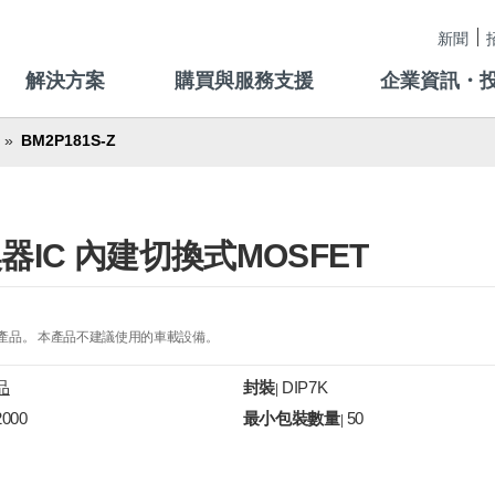
新聞
解決方案
購買與服務支援
企業資訊・
BM2P181S-Z
換器IC 內建切換式MOSFET
的產品。 本產品不建議使用的車載設備。
品
封裝
DIP7K
|
2000
最小包裝數量
50
|