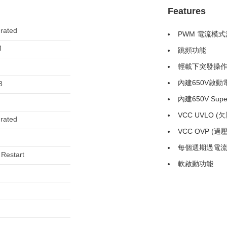
Features
grated
PWM 電流模式
M
跳頻功能
輕載下突發操
內建650V啟動
8
內建650V Super
VCC UVLO (
grated
VCC OVP (過
每個週期過電
 Restart
軟啟動功能