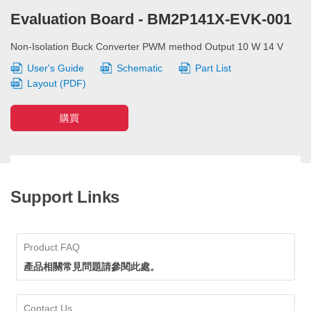
Evaluation Board - BM2P141X-EVK-001
Non-Isolation Buck Converter PWM method Output 10 W 14 V
User's Guide
Schematic
Part List
Layout (PDF)
購買
Support Links
Product FAQ
產品相關常見問題請參閱此處。
Contact Us