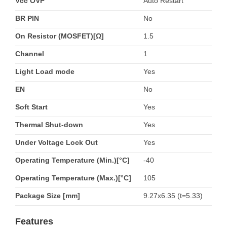
Vcc OVP
Auto Restart
BR PIN
No
On Resistor (MOSFET)[Ω]
1.5
Channel
1
Light Load mode
Yes
EN
No
Soft Start
Yes
Thermal Shut-down
Yes
Under Voltage Lock Out
Yes
Operating Temperature (Min.)[°C]
-40
Operating Temperature (Max.)[°C]
105
Package Size [mm]
9.27x6.35 (t=5.33)
Features