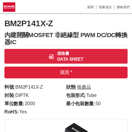
新聞
招募資訊
聯絡我們
BM2P141X-Z
內建開關MOSFET 非絕緣型 PWM DC/DC轉換
器IC
規格書
DATA SHEET
購買 *
料號
BM2P141X-Z
狀態
推薦品
|
|
封裝
DIP7K
包裝形式
Tube
|
|
單位數量
2000
最小包裝數量
50
|
|
RoHS
Yes
|