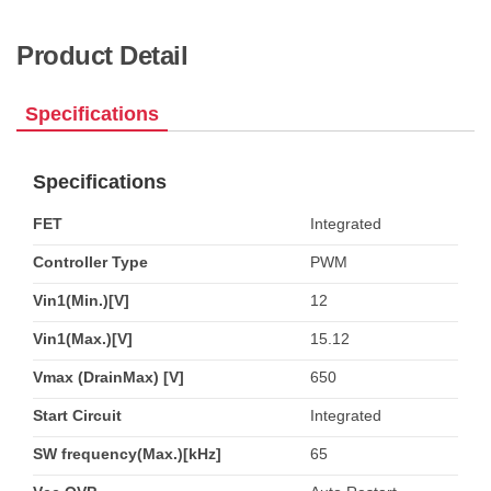
Product Detail
Specifications
Specifications
FET
Integrated
Controller Type
PWM
Vin1(Min.)[V]
12
Vin1(Max.)[V]
15.12
Vmax (DrainMax) [V]
650
Start Circuit
Integrated
SW frequency(Max.)[kHz]
65