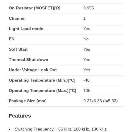
On Resistor (MOSFET)[Ω]
0.955
Channel
1
Light Load mode
Yes
EN
No
Soft Start
Yes
Thermal Shut-down
Yes
Under Voltage Lock Out
Yes
Operating Temperature (Min.)[°C]
-40
Operating Temperature (Max.)[°C]
105
Package Size [mm]
9.27x6.35 (t=5.33)
Features
Switching Frequency = 65 kHz, 100 kHz, 130 kHz