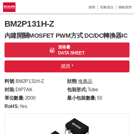
新聞
招募資訊
聯絡我們
BM2P131H-Z
內建開關MOSFET PWM方式 DC/DC轉換器IC
規格書
DATA SHEET
購買 *
料號
BM2P131H-Z
狀態
推薦品
|
|
封裝
DIP7AK
包裝形式
Tube
|
|
單位數量
2000
最小包裝數量
50
|
|
RoHS
Yes
|