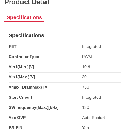
Product Detail
Specifications
Specifications
FET
Integrated
Controller Type
PWM
Vin1(Min.)[V]
10.9
Vin1(Max.)[V]
30
Vmax (DrainMax) [V]
730
Start Circuit
Integrated
SW frequency(Max.)[kHz]
130
Vcc OVP
Auto Restart
BR PIN
Yes