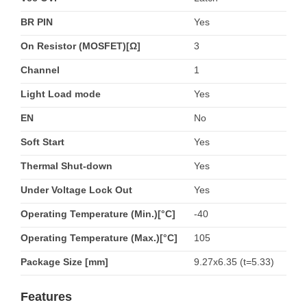
BR PIN
Yes
On Resistor (MOSFET)[Ω]
3
Channel
1
Light Load mode
Yes
EN
No
Soft Start
Yes
Thermal Shut-down
Yes
Under Voltage Lock Out
Yes
Operating Temperature (Min.)[°C]
-40
Operating Temperature (Max.)[°C]
105
Package Size [mm]
9.27x6.35 (t=5.33)
Features