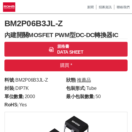
新聞
招募資訊
聯絡我們
BM2P06B3JL-Z
內建開關MOSFET PWM型DC-DC轉換器IC
規格書
DATA SHEET
購買 *
料號
BM2P06B3JL-Z
狀態
推薦品
|
|
封裝
DIP7K
包裝形式
Tube
|
|
單位數量
2000
最小包裝數量
50
|
|
RoHS
Yes
|