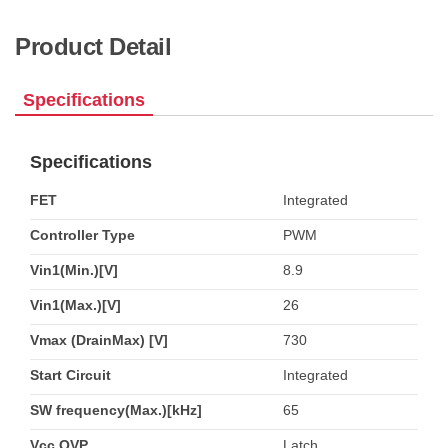
Product Detail
Specifications
Specifications
FET
Integrated
Controller Type
PWM
Vin1(Min.)[V]
8.9
Vin1(Max.)[V]
26
Vmax (DrainMax) [V]
730
Start Circuit
Integrated
SW frequency(Max.)[kHz]
65
Vcc OVP
Latch