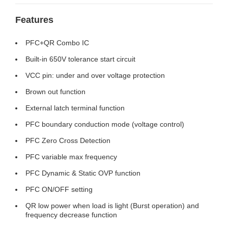
Features
PFC+QR Combo IC
Built-in 650V tolerance start circuit
VCC pin: under and over voltage protection
Brown out function
External latch terminal function
PFC boundary conduction mode (voltage control)
PFC Zero Cross Detection
PFC variable max frequency
PFC Dynamic & Static OVP function
PFC ON/OFF setting
QR low power when load is light (Burst operation) and
frequency decrease function