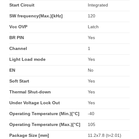
Start Circuit
Integrated
SW frequency(Max.)[kHz]
120
Vcc OVP
Latch
BR PIN
Yes
Channel
1
Light Load mode
Yes
EN
No
Soft Start
Yes
Thermal Shut-down
Yes
Under Voltage Lock Out
Yes
Operating Temperature (Min.)[°C]
-40
Operating Temperature (Max.)[°C]
105
Package Size [mm]
11.2x7.8 (t=2.01)