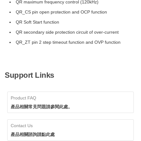
QR maximum frequency control (120kHz)
QR_CS pin open protection and OCP function
QR Soft Start function
QR secondary side protection circuit of over-current
QR_ZT pin 2 step timeout function and OVP function
Support Links
Product FAQ
產品相關常見問題請參閱此處。
Contact Us
產品相關諮詢請點此處