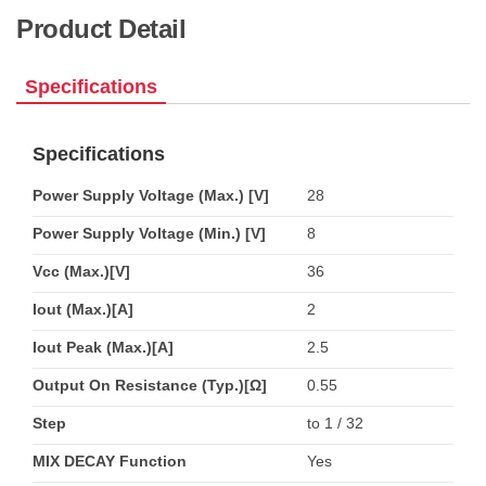
Product Detail
Specifications
Specifications
Power Supply Voltage (Max.) [V]
28
Power Supply Voltage (Min.) [V]
8
Vcc (Max.)[V]
36
Iout (Max.)[A]
2
Iout Peak (Max.)[A]
2.5
Output On Resistance (Typ.)[Ω]
0.55
Step
to 1 / 32
MIX DECAY Function
Yes