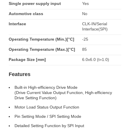
Single power supply input
Yes
Automotive class
No
Interface
CLK-IN/Serial
Interface(SPI)
Operating Temperature (Min.)[°C]
-25
Operating Temperature (Max.)[°C]
85
Package Size [mm]
6.0x6.0 (t=1.0)
Features
Built-in High-efficiency Drive Mode
(Drive Current Value Output Function, High-efficiency
Drive Setting Function)
Motor Load Status Output Function
Pin Setting Mode / SPI Setting Mode
Detailed Setting Function by SPI Input