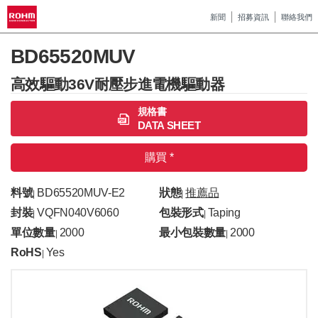
新聞
招募資訊
聯絡我們
BD65520MUV
高效驅動36V耐壓步進電機驅動器
規格書
DATA SHEET
購買 *
料號
BD65520MUV-E2
狀態
推薦品
|
|
封裝
VQFN040V6060
包裝形式
Taping
|
|
單位數量
2000
最小包裝數量
2000
|
|
RoHS
Yes
|