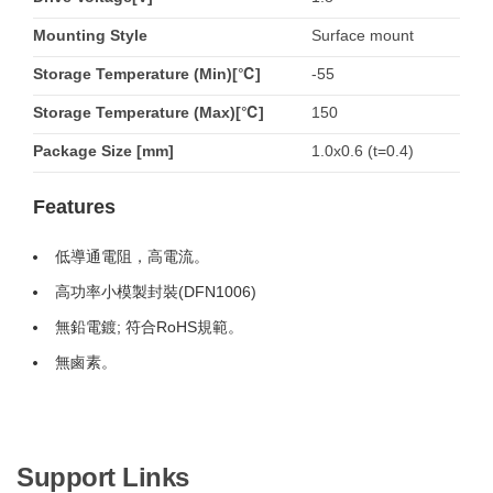
Mounting Style
Surface mount
Storage Temperature (Min)[℃]
-55
Storage Temperature (Max)[℃]
150
Package Size [mm]
1.0x0.6 (t=0.4)
Features
低導通電阻，高電流。
高功率小模製封裝(DFN1006)
無鉛電鍍; 符合RoHS規範。
無鹵素。
Support Links