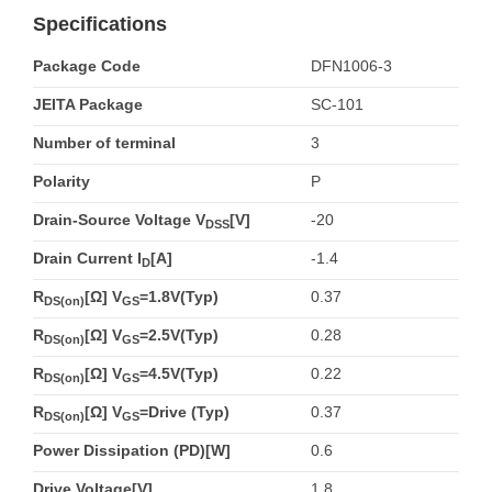
Specifications
Package Code
DFN1006-3
JEITA Package
SC-101
Number of terminal
3
Polarity
P
Drain-Source Voltage V
[V]
-20
DSS
Drain Current I
[A]
-1.4
D
R
[Ω] V
=1.8V(Typ)
0.37
DS(on)
GS
R
[Ω] V
=2.5V(Typ)
0.28
DS(on)
GS
R
[Ω] V
=4.5V(Typ)
0.22
DS(on)
GS
R
[Ω] V
=Drive (Typ)
0.37
DS(on)
GS
Power Dissipation (PD)[W]
0.6
Drive Voltage[V]
1.8