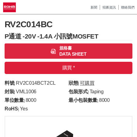
新聞
招募資訊
聯絡我們
RV2C014BC
P通道 -20V -1.4A 小訊號MOSFET
規格書
DATA SHEET
購買 *
料號
RV2C014BCT2CL
狀態
可購買
|
|
封裝
VML1006
包裝形式
Taping
|
|
單位數量
8000
最小包裝數量
8000
|
|
RoHS
Yes
|