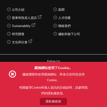
公司介紹
新聞
股東和投資人資訊
人才招募
Sustainability
聯絡我們
研究開發
據點和旗下公司
文化與社會
Follow Us
羅姆網站使用了Cookie。
繼續瀏覽和使用羅姆網站，即表示您同意使用
Cookie。
網站使用條款
利用目的
隱私權政策
網站地圖
有關處理Cookie和個人資訊的詳細說明，請參閱我
關於本公司產品銷售之標準條款(PDF)
們的隱私權政策。
隱私權政策
© 1997 - 2026 ROHM CO., LTD. ALL RIGHTS RESERVED.