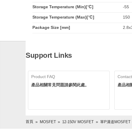
Storage Temperature (Min)[℃]
-55
Storage Temperature (Max)[℃]
150
Package Size [mm]
2.8x
Support Links
Product FAQ
Contact
產品相關常見問題請參閱此處。
產品相
首頁
MOSFET
12-150V MOSFET
單P溝道MOSFET