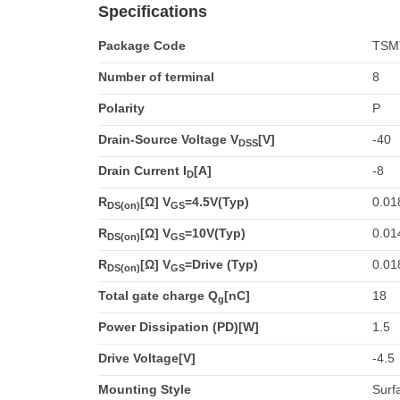
Specifications
Package Code
TSM
Number of terminal
8
Polarity
P
Drain-Source Voltage V
[V]
-40
DSS
Drain Current I
[A]
-8
D
R
[Ω] V
=4.5V(Typ)
0.01
DS(on)
GS
R
[Ω] V
=10V(Typ)
0.01
DS(on)
GS
R
[Ω] V
=Drive (Typ)
0.01
DS(on)
GS
Total gate charge Q
[nC]
18
g
Power Dissipation (PD)[W]
1.5
Drive Voltage[V]
-4.5
Mounting Style
Surf