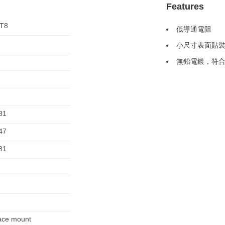
Features
T8
低導通電阻
小尺寸表面貼裝封
無鉛電鍍，符合
81
47
81
ace mount