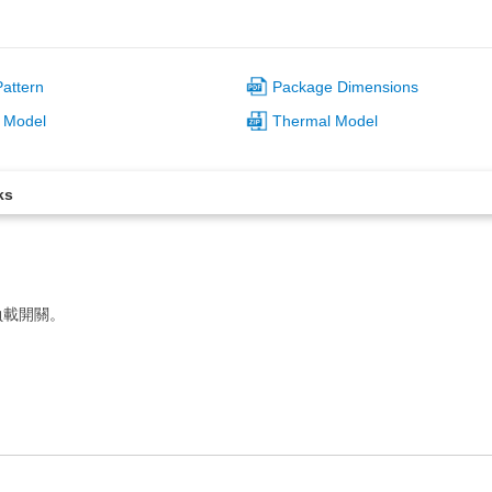
attern
Package Dimensions
 Model
Thermal Model
ks
負載開關。