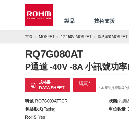
製品
技術支援
首頁
MOSFET
12-150V MOSFET
單P溝道MOSFET
RQ7G080AT
P通道 -40V -8A 小訊號功率
規格書
購買 *
DATA SHEET
* 本產品是標準級
料號
RQ7G080ATTCR
狀態
推薦
|
|
包裝形式
Taping
單位數量
|
|
RoHS
Yes
|