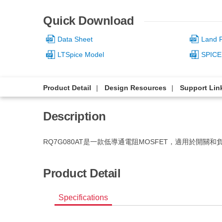
Quick Download
Data Sheet
Land P
LTSpice Model
SPICE
Product Detail
Design Resources
Support Lin
Description
RQ7G080AT是一款低導通電阻MOSFET，適用於開關和
Product Detail
Specifications