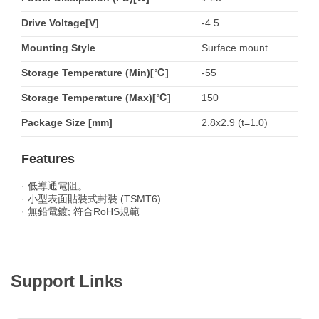
Drive Voltage[V]
-4.5
Mounting Style
Surface mount
Storage Temperature (Min)[℃]
-55
Storage Temperature (Max)[℃]
150
Package Size [mm]
2.8x2.9 (t=1.0)
Features
· 低導通電阻。
· 小型表面貼裝式封裝 (TSMT6)
· 無鉛電鍍; 符合RoHS規範
Support Links