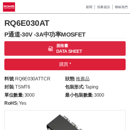
新聞
招募資訊
聯絡我們
RQ6E030AT
P通道-30V -3A中功率MOSFET
規格書
DATA SHEET
購買 *
料號
RQ6E030ATTCR
狀態
推薦品
|
|
封裝
TSMT6
包裝形式
Taping
|
|
單位數量
3000
最小包裝數量
3000
|
|
RoHS
Yes
|