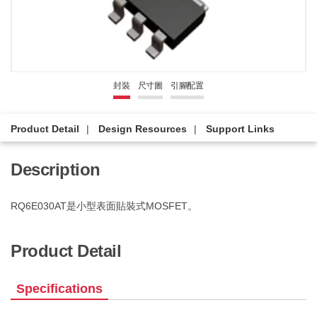
封裝
尺寸圖
引腳配置
Product Detail
Design Resources
Support Links
Description
RQ6E030AT是小型表面貼裝式MOSFET。
Product Detail
Specifications