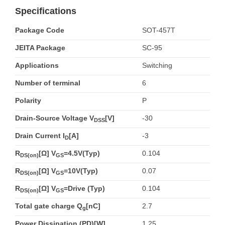
Specifications
Package Code
SOT-457T
JEITA Package
SC-95
Applications
Switching
Number of terminal
6
Polarity
P
Drain-Source Voltage V
[V]
-30
DSS
Drain Current I
[A]
-3
D
R
[Ω] V
=4.5V(Typ)
0.104
DS(on)
GS
R
[Ω] V
=10V(Typ)
0.07
DS(on)
GS
R
[Ω] V
=Drive (Typ)
0.104
DS(on)
GS
Total gate charge Q
[nC]
2.7
g
Power Dissipation (PD)[W]
1.25