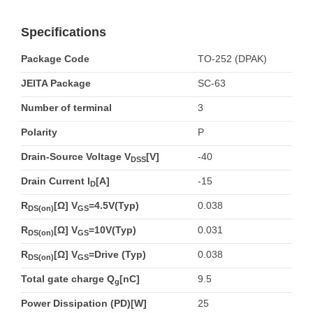
Specifications
Package Code
TO-252 (DPAK)
JEITA Package
SC-63
Number of terminal
3
Polarity
P
Drain-Source Voltage V
[V]
-40
DSS
Drain Current I
[A]
-15
D
R
[Ω] V
=4.5V(Typ)
0.038
DS(on)
GS
R
[Ω] V
=10V(Typ)
0.031
DS(on)
GS
R
[Ω] V
=Drive (Typ)
0.038
DS(on)
GS
Total gate charge Q
[nC]
9.5
g
Power Dissipation (PD)[W]
25