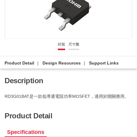
封裝
尺寸圖
Product Detail
Design Resources
Support Links
Description
RD3G01BAT是一款低導通電阻功率MOSFET，適用於開關應用。
Product Detail
Specifications