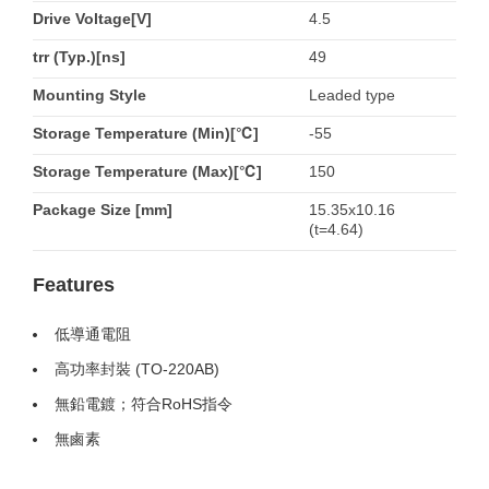
Drive Voltage[V]
4.5
trr (Typ.)[ns]
49
Mounting Style
Leaded type
Storage Temperature (Min)[℃]
-55
Storage Temperature (Max)[℃]
150
Package Size [mm]
15.35x10.16
(t=4.64)
Features
低導通電阻
高功率封裝 (TO-220AB)
無鉛電鍍；符合RoHS指令
無鹵素