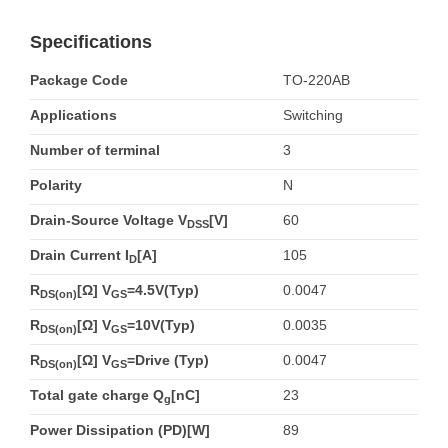
Specifications
Package Code
TO-220AB
Applications
Switching
Number of terminal
3
Polarity
N
Drain-Source Voltage V
[V]
60
DSS
Drain Current I
[A]
105
D
R
[Ω] V
=4.5V(Typ)
0.0047
DS(on)
GS
R
[Ω] V
=10V(Typ)
0.0035
DS(on)
GS
R
[Ω] V
=Drive (Typ)
0.0047
DS(on)
GS
Total gate charge Q
[nC]
23
g
Power Dissipation (PD)[W]
89