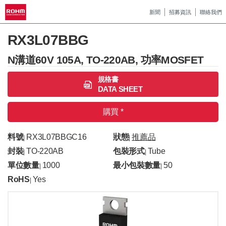
新聞
招募資訊
聯絡我們
RX3L07BBG
N溝道60V 105A, TO-220AB, 功率MOSFET
規格書
DATA SHEET
購買 *
料號
RX3L07BBGC16
狀態
推薦品
|
|
封裝
TO-220AB
包裝形式
Tube
|
|
單位數量
1000
最小包裝數量
50
|
|
RoHS
Yes
|