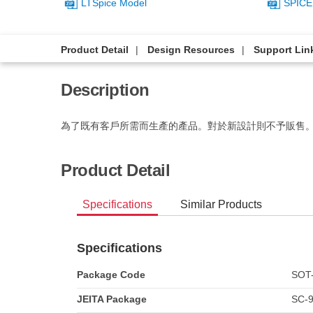
LTSpice Model
SPICE
Product Detail
Design Resources
Support Lin
Description
為了既有客戶所需而生產的產品。對於新設計則不予販售
Product Detail
Specifications
Similar Products
Specifications
Package Code
SOT
JEITA Package
SC-