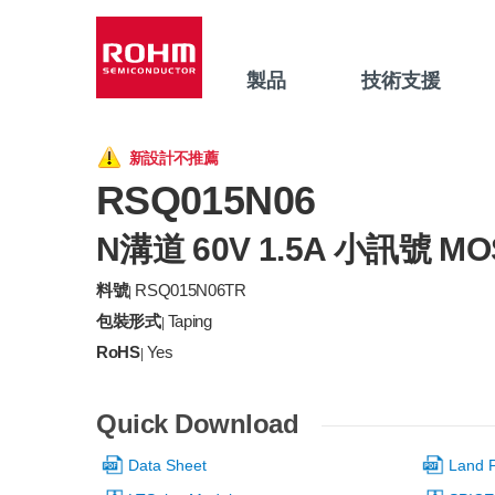
製品
技術支援
新設計不推薦
RSQ015N06
N溝道 60V 1.5A 小訊號 MO
料號
RSQ015N06TR
|
包裝形式
Taping
|
RoHS
Yes
|
Quick Download
Data Sheet
Land P