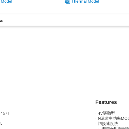
 Model
Thermal Model
ks
。
Features
-457T
· 4V驅動型
· N溝道中功率MOS
95
· 切換速度快
· 小型表面貼裝封