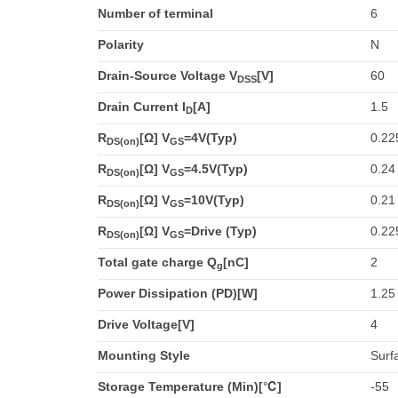
Number of terminal
6
Polarity
N
Drain-Source Voltage V
[V]
60
DSS
Drain Current I
[A]
1.5
D
R
[Ω] V
=4V(Typ)
0.22
DS(on)
GS
R
[Ω] V
=4.5V(Typ)
0.24
DS(on)
GS
R
[Ω] V
=10V(Typ)
0.21
DS(on)
GS
R
[Ω] V
=Drive (Typ)
0.22
DS(on)
GS
Total gate charge Q
[nC]
2
g
Power Dissipation (PD)[W]
1.25
Drive Voltage[V]
4
Mounting Style
Surf
Storage Temperature (Min)[℃]
-55