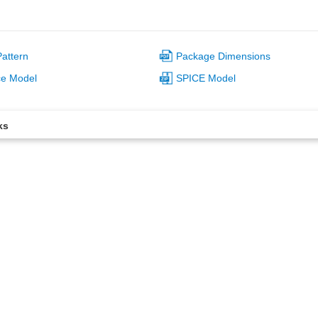
attern
Package Dimensions
ce Model
SPICE Model
ks