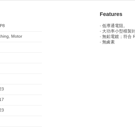
Features
P8
‧ 低導通電阻。
‧ 大功率小型模製封裝
ching, Motor
‧ 無鉛電鍍；符合 R
‧ 無鹵素
23
17
23