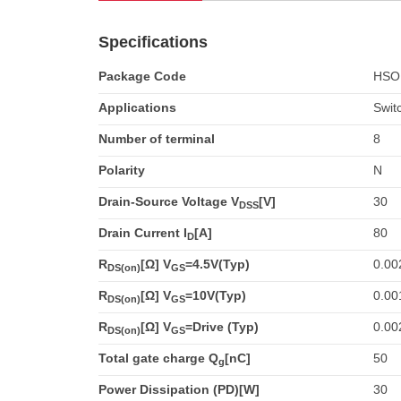
Specifications
Package Code
HSO
Applications
Swit
Number of terminal
8
Polarity
N
Drain-Source Voltage V
[V]
30
DSS
Drain Current I
[A]
80
D
R
[Ω] V
=4.5V(Typ)
0.00
DS(on)
GS
R
[Ω] V
=10V(Typ)
0.00
DS(on)
GS
R
[Ω] V
=Drive (Typ)
0.00
DS(on)
GS
Total gate charge Q
[nC]
50
g
Power Dissipation (PD)[W]
30