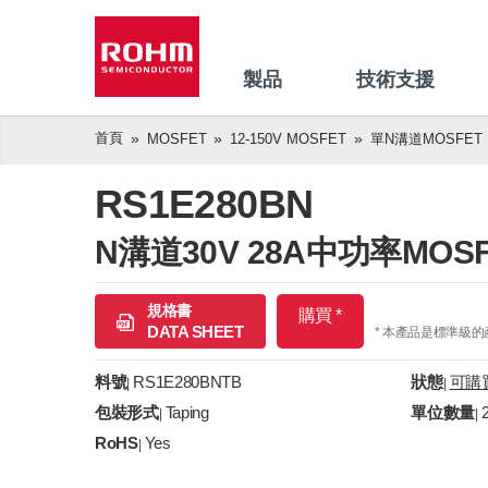
製品
技術支援
首頁
MOSFET
12-150V MOSFET
單N溝道MOSFET
RS1E280BN
N溝道30V 28A中功率MOSF
規格書
購買 *
DATA SHEET
* 本產品是標準級
料號
RS1E280BNTB
狀態
可購
|
|
包裝形式
Taping
單位數量
|
|
RoHS
Yes
|