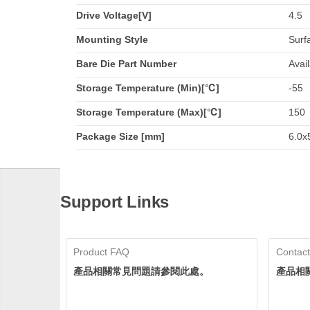
Drive Voltage[V]
4.5
Mounting Style
Surf
Bare Die Part Number
Avai
Storage Temperature (Min)[℃]
-55
Storage Temperature (Max)[℃]
150
Package Size [mm]
6.0x5
Support Links
Product FAQ
Contact
產品相關常見問題請參閱此處。
產品相