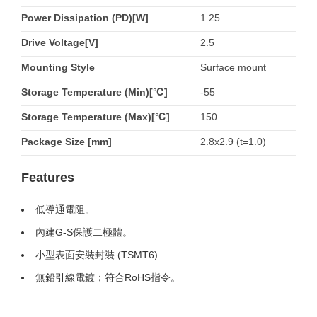
Power Dissipation (PD)[W]
1.25
Drive Voltage[V]
2.5
Mounting Style
Surface mount
Storage Temperature (Min)[℃]
-55
Storage Temperature (Max)[℃]
150
Package Size [mm]
2.8x2.9 (t=1.0)
Features
低導通電阻。
內建G-S保護二極體。
小型表面安裝封裝 (TSMT6)
無鉛引線電鍍；符合RoHS指令。