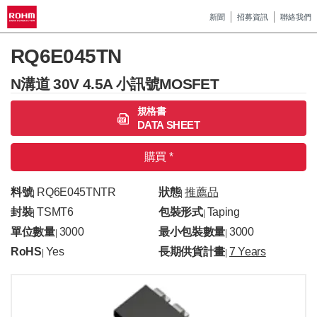
新聞
招募資訊
聯絡我們
RQ6E045TN
N溝道 30V 4.5A 小訊號MOSFET
規格書
DATA SHEET
購買 *
料號
RQ6E045TNTR
狀態
推薦品
|
|
封裝
TSMT6
包裝形式
Taping
|
|
單位數量
3000
最小包裝數量
3000
|
|
RoHS
Yes
長期供貨計畫
7 Years
|
|