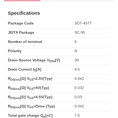
Specifications
Package Code
SOT-457T
JEITA Package
SC-95
Number of terminal
6
Polarity
N
Drain-Source Voltage V
[V]
30
DSS
Drain Current I
[A]
4.5
D
R
[Ω] V
=2.5V(Typ)
0.042
DS(on)
GS
R
[Ω] V
=4V(Typ)
0.032
DS(on)
GS
R
[Ω] V
=4.5V(Typ)
0.03
DS(on)
GS
R
[Ω] V
=Drive (Typ)
0.042
DS(on)
GS
Total gate charge Q
[nC]
7.6
g