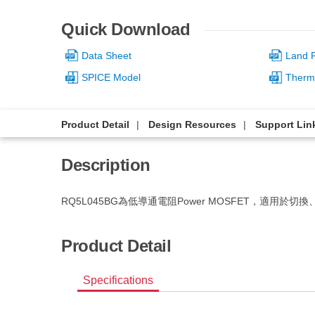
Quick Download
Data Sheet
Land P
SPICE Model
Therm
Product Detail
Design Resources
Support Lin
Description
RQ5L045BG為低導通電阻Power MOSFET，適用於切
Product Detail
Specifications