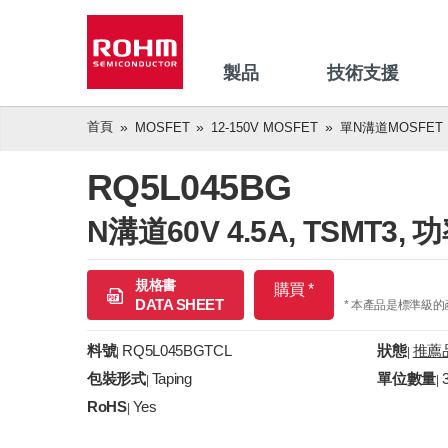
製品
技術支援
首頁
MOSFET
12-150V MOSFET
單N溝道MOSFET
RQ5L045BG
N溝道60V 4.5A, TSMT3, 
規格書
購買 *
DATA SHEET
* 本產品是標準級
料號
RQ5L045BGTCL
狀態
推薦
|
|
包裝形式
Taping
單位數量
|
|
RoHS
Yes
|