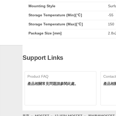
Mounting Style
Surf
Storage Temperature (Min)[℃]
-55
Storage Temperature (Max)[℃]
150
Package Size [mm]
2.8x2
Support Links
Product FAQ
Contact
產品相關常見問題請參閱此處。
產品相
首頁