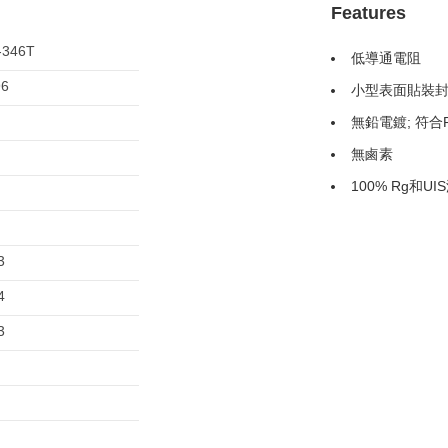
Features
-346T
低導通電阻
96
小型表面貼裝封裝
無鉛電鍍; 符合
無鹵素
100% Rg和UI
3
4
3