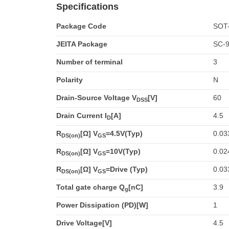
Specifications
Package Code
SOT
JEITA Package
SC-
Number of terminal
3
Polarity
N
Drain-Source Voltage V
[V]
60
DSS
Drain Current I
[A]
4.5
D
R
[Ω] V
=4.5V(Typ)
0.03
DS(on)
GS
R
[Ω] V
=10V(Typ)
0.02
DS(on)
GS
R
[Ω] V
=Drive (Typ)
0.03
DS(on)
GS
Total gate charge Q
[nC]
3.9
g
Power Dissipation (PD)[W]
1
Drive Voltage[V]
4.5