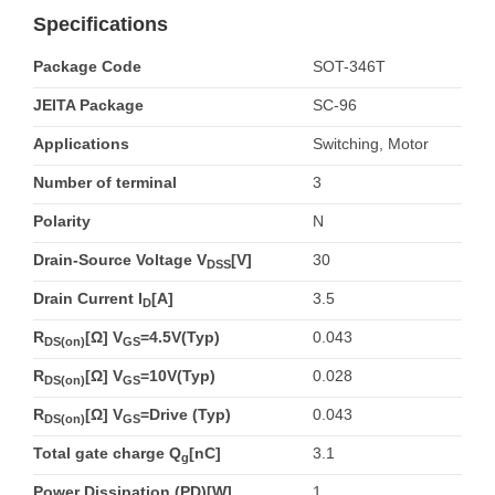
Specifications
Package Code
SOT-346T
JEITA Package
SC-96
Applications
Switching, Motor
Number of terminal
3
Polarity
N
Drain-Source Voltage V
[V]
30
DSS
Drain Current I
[A]
3.5
D
R
[Ω] V
=4.5V(Typ)
0.043
DS(on)
GS
R
[Ω] V
=10V(Typ)
0.028
DS(on)
GS
R
[Ω] V
=Drive (Typ)
0.043
DS(on)
GS
Total gate charge Q
[nC]
3.1
g
Power Dissipation (PD)[W]
1