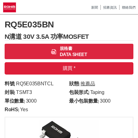
新聞
招募資訊
聯絡我們
RQ5E035BN
N溝道 30V 3.5A 功率MOSFET
規格書
DATA SHEET
購買 *
料號
RQ5E035BNTCL
狀態
推薦品
|
|
封裝
TSMT3
包裝形式
Taping
|
|
單位數量
3000
最小包裝數量
3000
|
|
RoHS
Yes
|