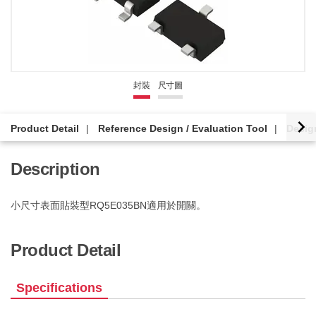
封裝
尺寸圖
Product Detail
Reference Design / Evaluation Tool
Desig
Description
小尺寸表面貼裝型RQ5E035BN適用於開關。
Product Detail
Specifications