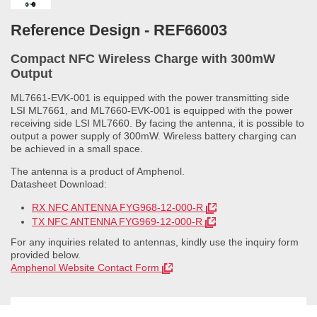
Reference Design - REF66003
Compact NFC Wireless Charge with 300mW
Output
ML7661-EVK-001 is equipped with the power transmitting side
LSI ML7661, and ML7660-EVK-001 is equipped with the power
receiving side LSI ML7660. By facing the antenna, it is possible to
output a power supply of 300mW. Wireless battery charging can
be achieved in a small space.
The antenna is a product of Amphenol.
Datasheet Download:
RX NFC ANTENNA FYG968-12-000-R
TX NFC ANTENNA FYG969-12-000-R
For any inquiries related to antennas, kindly use the inquiry form
provided below.
Amphenol Website Contact Form