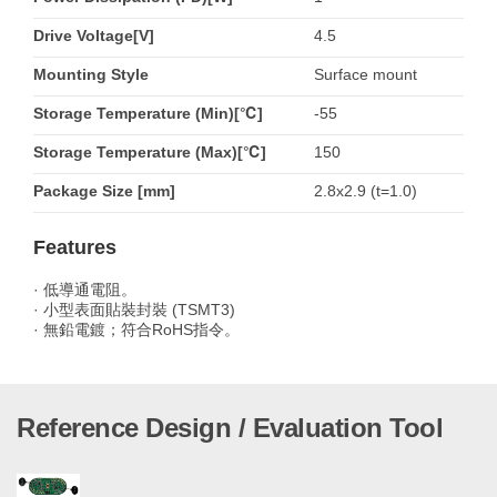
Drive Voltage[V]
4.5
Mounting Style
Surface mount
Storage Temperature (Min)[℃]
-55
Storage Temperature (Max)[℃]
150
Package Size [mm]
2.8x2.9 (t=1.0)
Features
· 低導通電阻。
· 小型表面貼裝封裝 (TSMT3)
· 無鉛電鍍；符合RoHS指令。
Reference Design / Evaluation Tool