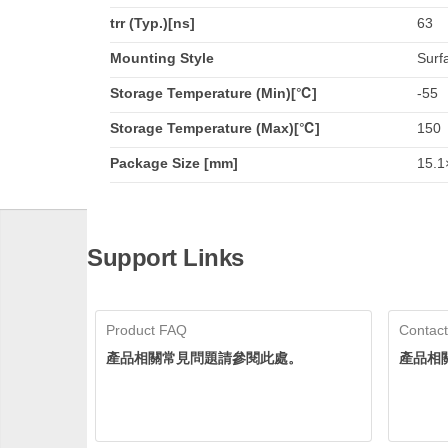
trr (Typ.)[ns]
63
Mounting Style
Surf
Storage Temperature (Min)[℃]
-55
Storage Temperature (Max)[℃]
150
Package Size [mm]
15.1
Support Links
Product FAQ
Contact
產品相關常見問題請參閱此處。
產品相