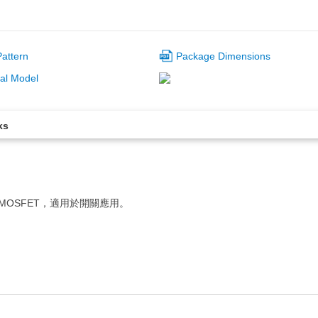
attern
Package Dimensions
al Model
ks
MOSFET，適用於開關應用。