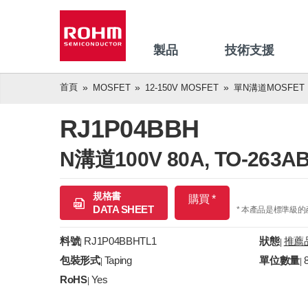
製品
技術支援
首頁
MOSFET
12-150V MOSFET
單N溝道MOSFET
RJ1P04BBH
N溝道100V 80A, TO-263A
規格書
購買 *
DATA SHEET
* 本產品是標準級
料號
RJ1P04BBHTL1
狀態
推薦
|
|
包裝形式
Taping
單位數量
|
|
RoHS
Yes
|