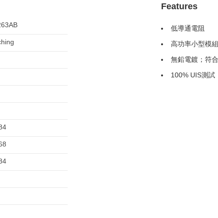
Features
263AB
低導通電阻
ching
高功率小型模組封
無鉛電鍍；符合
100% UIS測試
84
68
84