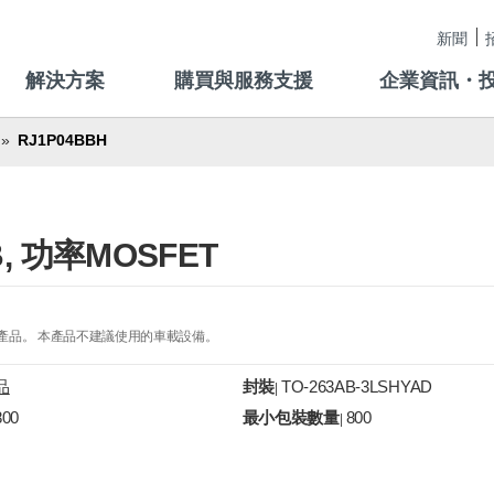
新聞
解決方案
購買與服務支援
企業資訊・
RJ1P04BBH
B, 功率MOSFET
的產品。 本產品不建議使用的車載設備。
品
封裝
TO-263AB-3LSHYAD
|
800
最小包裝數量
800
|