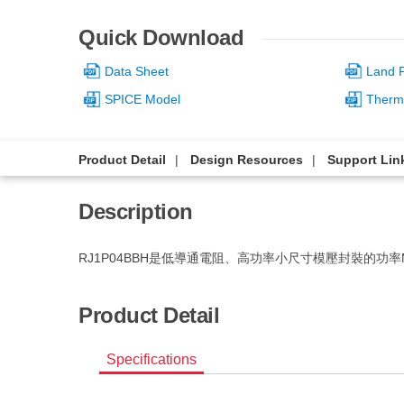
Quick Download
Data Sheet
Land P
SPICE Model
Therm
Product Detail
Design Resources
Support Lin
Description
RJ1P04BBH是低導通電阻、高功率小尺寸模壓封裝的功率
Product Detail
Specifications