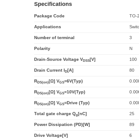
Specifications
Package Code
TO-
Applications
Swit
Number of terminal
3
Polarity
N
Drain-Source Voltage V
[V]
100
DSS
Drain Current I
[A]
80
D
R
[Ω] V
=6V(Typ)
0.00
DS(on)
GS
R
[Ω] V
=10V(Typ)
0.00
DS(on)
GS
R
[Ω] V
=Drive (Typ)
0.00
DS(on)
GS
Total gate charge Q
[nC]
25
g
Power Dissipation (PD)[W]
89
Drive Voltage[V]
6