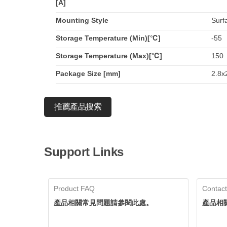
[A]
Mounting Style
Surf
Storage Temperature (Min)[℃]
-55
Storage Temperature (Max)[℃]
150
Package Size [mm]
2.8x2
推薦產品搜索
Support Links
Product FAQ
Contact
產品相關常見問題請參閱此處。
產品相