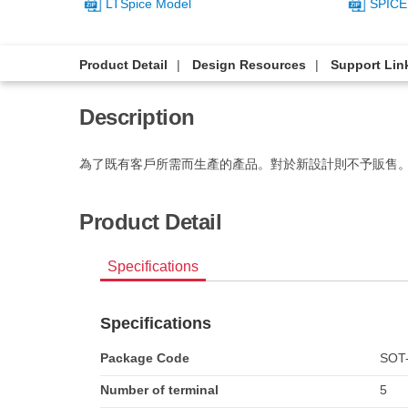
LTSpice Model
SPICE
Product Detail
Design Resources
Support Lin
Description
為了既有客戶所需而生產的產品。對於新設計則不予販售
Product Detail
Specifications
Specifications
Package Code
SOT
Number of terminal
5