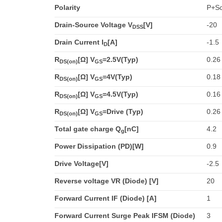
Polarity
P+Sc
Drain-Source Voltage V
[V]
-20
DSS
Drain Current I
[A]
-1.5
D
R
[Ω] V
=2.5V(Typ)
0.26
DS(on)
GS
R
[Ω] V
=4V(Typ)
0.18
DS(on)
GS
R
[Ω] V
=4.5V(Typ)
0.16
DS(on)
GS
R
[Ω] V
=Drive (Typ)
0.26
DS(on)
GS
Total gate charge Q
[nC]
4.2
g
Power Dissipation (PD)[W]
0.9
Drive Voltage[V]
-2.5
Reverse voltage VR (Diode) [V]
20
Forward Current IF (Diode) [A]
1
Forward Current Surge Peak IFSM (Diode)
3