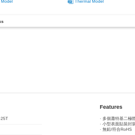
 Model
Thermal Model
ks
。
Features
-25T
· 多個蕭特基二極體
· 小型表面貼裝封
· 無鉛/符合RoHS