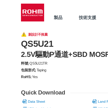
製品
技術支援
新設計不推薦
QS5U21
2.5V驅動P通道+SBD MOS
料號
QS5U21TR
|
包裝形式
Taping
|
RoHS
Yes
|
Quick Download
Data Sheet
Land P