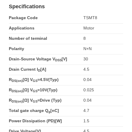
Specifications
Package Code
TSMT8
Applications
Motor
Number of terminal
8
Polarity
N+N
Drain-Source Voltage V
[V]
30
DSS
Drain Current I
[A]
4.5
D
R
[Ω] V
=4.5V(Typ)
0.04
DS(on)
GS
R
[Ω] V
=10V(Typ)
0.025
DS(on)
GS
R
[Ω] V
=Drive (Typ)
0.04
DS(on)
GS
Total gate charge Q
[nC]
4.7
g
Power Dissipation (PD)[W]
1.5
Drive Voltage[V]
4.5