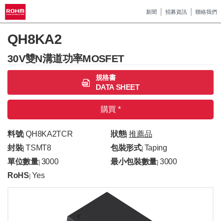
新聞
招募資訊
聯絡我們
QH8KA2
30V雙N溝道功率MOSFET
規格書
DATA SHEET
購買 *
料號
QH8KA2TCR
狀態
推薦品
|
|
封裝
TSMT8
包裝形式
Taping
|
|
單位數量
3000
最小包裝數量
3000
|
|
RoHS
Yes
|