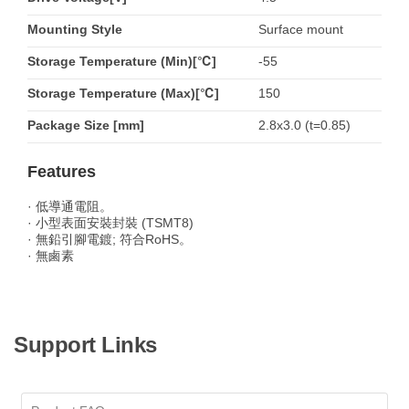
Mounting Style
Surface mount
Storage Temperature (Min)[℃]
-55
Storage Temperature (Max)[℃]
150
Package Size [mm]
2.8x3.0 (t=0.85)
Features
· 低導通電阻。
· 小型表面安裝封裝 (TSMT8)
· 無鉛引腳電鍍; 符合RoHS。
· 無鹵素
Support Links