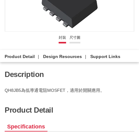
封裝
尺寸圖
Product Detail
Design Resources
Support Links
Description
QH8JB5為低導通電阻MOSFET，適用於開關應用。
Product Detail
Specifications