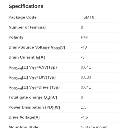
Specifications
Package Code
TSMT8
Number of terminal
8
Polarity
P+P
Drain-Source Voltage V
[V]
-40
DSS
Drain Current I
[A]
-5
D
R
[Ω] V
=4.5V(Typ)
0.041
DS(on)
GS
R
[Ω] V
=10V(Typ)
0.033
DS(on)
GS
R
[Ω] V
=Drive (Typ)
0.041
DS(on)
GS
Total gate charge Q
[nC]
9
g
Power Dissipation (PD)[W]
1.5
Drive Voltage[V]
-4.5
Mounting Style
Surface mount