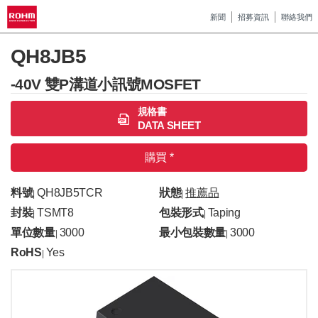
新聞
招募資訊
聯絡我們
QH8JB5
-40V 雙P溝道小訊號MOSFET
規格書
DATA SHEET
購買 *
料號
QH8JB5TCR
狀態
推薦品
|
|
封裝
TSMT8
包裝形式
Taping
|
|
單位數量
3000
最小包裝數量
3000
|
|
RoHS
Yes
|