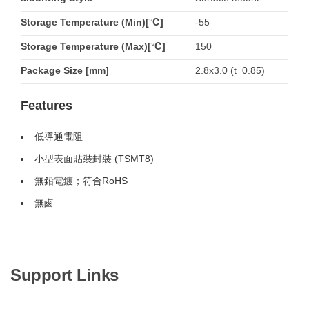
Storage Temperature (Min)[℃]
-55
Storage Temperature (Max)[℃]
150
Package Size [mm]
2.8x3.0 (t=0.85)
Features
低導通電阻
小型表面貼裝封裝 (TSMT8)
無鉛電鍍；符合RoHS
無鹵
Support Links