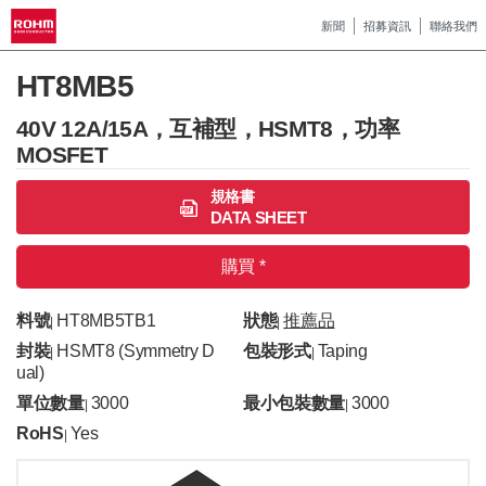
新聞
招募資訊
聯絡我們
HT8MB5
40V 12A/15A，互補型，HSMT8，功率
MOSFET
規格書
DATA SHEET
購買 *
料號
HT8MB5TB1
狀態
推薦品
|
|
封裝
HSMT8 (Symmetry D
包裝形式
Taping
|
|
Ual)
單位數量
3000
最小包裝數量
3000
|
|
RoHS
Yes
|