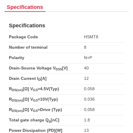
Specifications
Specifications
Package Code
HSMT8
Number of terminal
8
Polarity
N+P
Drain-Source Voltage V
[V]
40
DSS
Drain Current I
[A]
12
D
R
[Ω] V
=4.5V(Typ)
0.058
DS(on)
GS
R
[Ω] V
=10V(Typ)
0.036
DS(on)
GS
R
[Ω] V
=Drive (Typ)
0.058
DS(on)
GS
Total gate charge Q
[nC]
1.8
g
Power Dissipation (PD)[W]
13