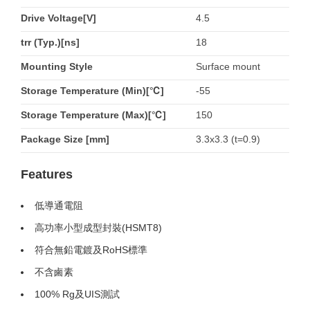
Drive Voltage[V]
4.5
trr (Typ.)[ns]
18
Mounting Style
Surface mount
Storage Temperature (Min)[℃]
-55
Storage Temperature (Max)[℃]
150
Package Size [mm]
3.3x3.3 (t=0.9)
Features
低導通電阻
高功率小型成型封裝(HSMT8)
符合無鉛電鍍及RoHS標準
不含鹵素
100% Rg及UIS測試