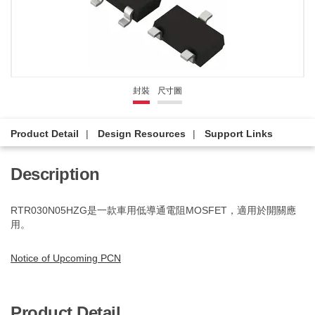
封裝
尺寸圖
Product Detail
Design Resources
Support Links
Description
RTR030N05HZG是一款車用低導通電阻MOSFET，適用於開關應
用。
Notice of Upcoming PCN
Product Detail