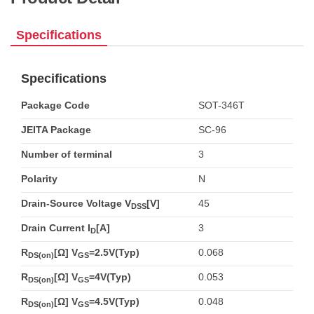
Specifications
Specifications
Package Code
SOT-346T
JEITA Package
SC-96
Number of terminal
3
Polarity
N
Drain-Source Voltage V
[V]
45
DSS
Drain Current I
[A]
3
D
R
[Ω] V
=2.5V(Typ)
0.068
DS(on)
GS
R
[Ω] V
=4V(Typ)
0.053
DS(on)
GS
R
[Ω] V
=4.5V(Typ)
0.048
DS(on)
GS