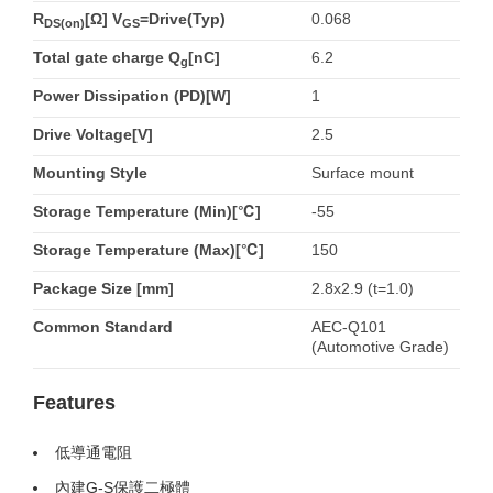
R
[Ω] V
=Drive(Typ)
0.068
DS(on)
GS
Total gate charge Q
[nC]
6.2
g
Power Dissipation (PD)[W]
1
Drive Voltage[V]
2.5
Mounting Style
Surface mount
Storage Temperature (Min)[℃]
-55
Storage Temperature (Max)[℃]
150
Package Size [mm]
2.8x2.9 (t=1.0)
Common Standard
AEC-Q101
(Automotive Grade)
Features
低導通電阻
內建G-S保護二極體