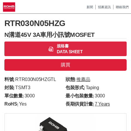
新聞
招募資訊
聯絡我們
RTR030N05HZG
N溝道45V 3A車用小訊號MOSFET
規格書
DATA SHEET
購買
料號
RTR030N05HZGTL
狀態
推薦品
|
|
封裝
TSMT3
包裝形式
Taping
|
|
單位數量
3000
最小包裝數量
3000
|
|
RoHS
Yes
長期供貨計畫
7 Years
|
|