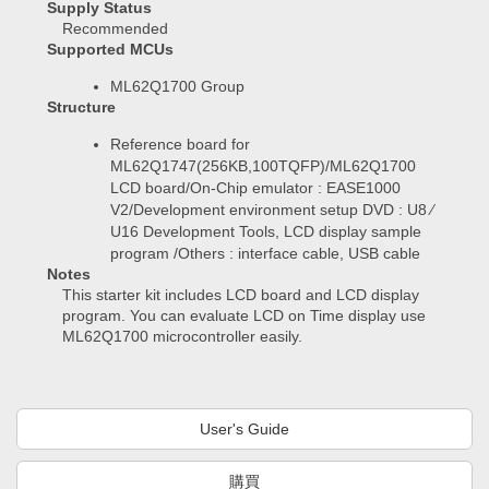
Supply Status
Recommended
Supported MCUs
ML62Q1700 Group
Structure
Reference board for
ML62Q1747(256KB,100TQFP)/ML62Q1700
LCD board/On-Chip emulator : EASE1000
V2/Development environment setup DVD : U8 ⁄
U16 Development Tools, LCD display sample
program /Others : interface cable, USB cable
Notes
This starter kit includes LCD board and LCD display
program. You can evaluate LCD on Time display use
ML62Q1700 microcontroller easily.
User's Guide
購買