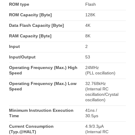
ROM type
Flash
ROM Capacity [Byte]
128K
Data Flash Capacity [Byte]
4K
RAM Capacity [Byte]
8K
Input
2
Input/Output
53
Operating Frequency (Max.) High
24MHz
Speed
(PLL oscillation)
Operating Frequency (Max.) Low
32.768kHz
Speed
(Internal RC
oscillation/Crystal
oscillation)
Minimum Instruction Execution
41ns /
Time
30.5μs
Current Consumption
4.9/3.3μA
(Typ.@HALT)
(Internal RC