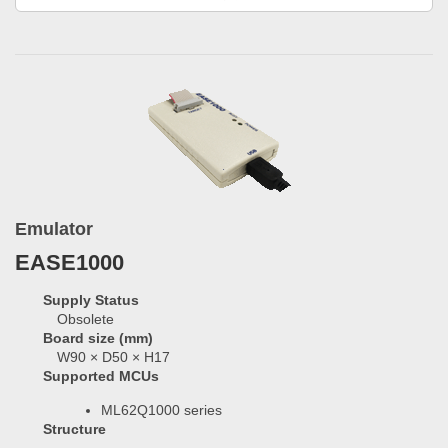
Emulator
EASE1000
Supply Status
Obsolete
Board size (mm)
W90 × D50 × H17
Supported MCUs
ML62Q1000 series
Structure