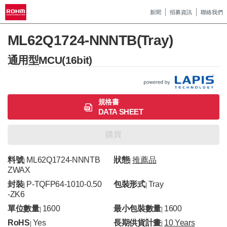
新聞
招募資訊
聯絡我們
ML62Q1724-NNNTB(Tray)
通用型MCU(16bit)
規格書
DATA SHEET
購買
料號
ML62Q1724-NNNTB
狀態
推薦品
|
|
ZWAX
封裝
P-TQFP64-1010-0.50
包裝形式
Tray
|
|
-ZK6
單位數量
1600
最小包裝數量
1600
|
|
RoHS
Yes
長期供貨計畫
10 Years
|
|