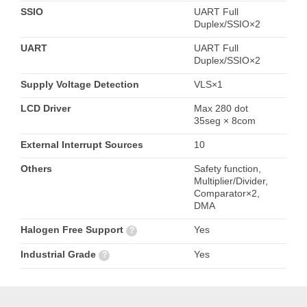
SSIO
UART Full
Duplex/SSIO×2
UART
UART Full
Duplex/SSIO×2
Supply Voltage Detection
VLS×1
LCD Driver
Max 280 dot
35seg × 8com
External Interrupt Sources
10
Others
Safety function,
Multiplier/Divider,
Comparator×2,
DMA
Halogen Free Support
Yes
?
Industrial Grade
Yes
?