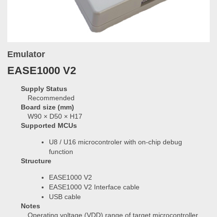
Emulator
EASE1000 V2
Supply Status
Recommended
Board size (mm)
W90 × D50 × H17
Supported MCUs
U8 / U16 microcontroler with on-chip debug
function
Structure
EASE1000 V2
EASE1000 V2 Interface cable
USB cable
Notes
Operating voltage (VDD) range of target microcontroller