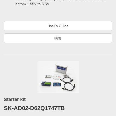
is from 1.55V to 5.5V
User's Guide
購買
Starter kit
SK-AD02-D62Q1747TB