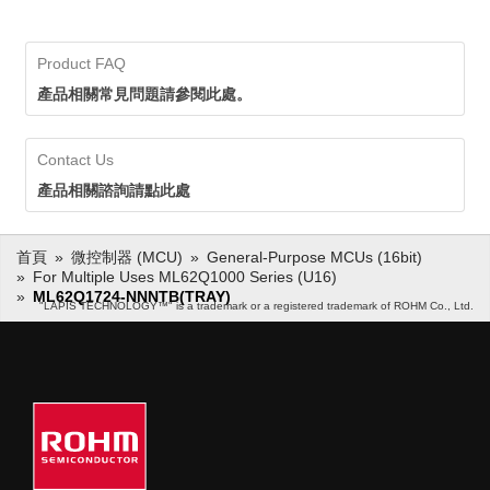
Product FAQ
產品相關常見問題請參閱此處。
Contact Us
產品相關諮詢請點此處
首頁
微控制器 (MCU)
General-Purpose MCUs (16bit)
For Multiple Uses ML62Q1000 Series (U16)
ML62Q1724-NNNTB(TRAY)
"LAPIS TECHNOLOGY™" is a trademark or a registered trademark of ROHM Co., Ltd.