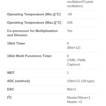
oscillation/Crystal
oscillation)
Operating Temperature (Min.)[°C]
-40
Operating Temperature (Max.)[°C]
105
Co-processor for Multiplication
Yes
and Division
16bit Timer
6
(8bit×12)
16bit Multi Functions Timer
6
(TMR, PWM,
Capture)
WDT
1
ADC (method)
10bit×12 (SA type)
DAC
8bit×1
2
I
C
Master/Slave×1,
Master ×2