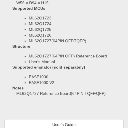
W56 × D94 × H15
Supported MCUs
ML62Q1723
ML62Q1724
ML62Q1725
ML62Q1726
ML62Q1727(64PIN QFP⁄TQFP)
Structure
ML62Q1727(64PIN QFP) Reference Board
User's Manual
Supported emulator (sold separately)
EASE1000
EASE1000 V2
Notes
ML62Q1727 Reference Board(64PIN TQFP⁄QFP)
User's Guide