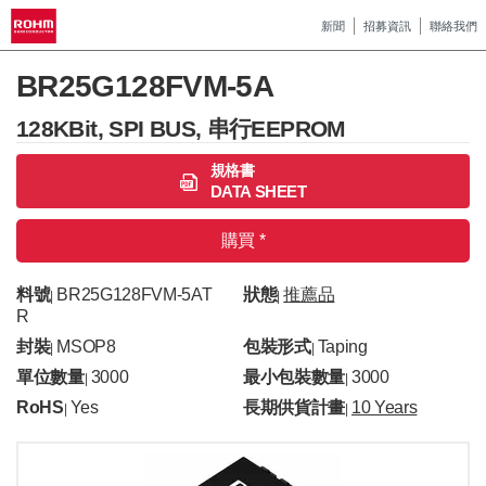
新聞
招募資訊
聯絡我們
BR25G128FVM-5A
128KBit, SPI BUS, 串行EEPROM
規格書
DATA SHEET
購買 *
料號
BR25G128FVM-5AT
狀態
推薦品
|
|
R
封裝
MSOP8
包裝形式
Taping
|
|
單位數量
3000
最小包裝數量
3000
|
|
RoHS
Yes
長期供貨計畫
10 Years
|
|