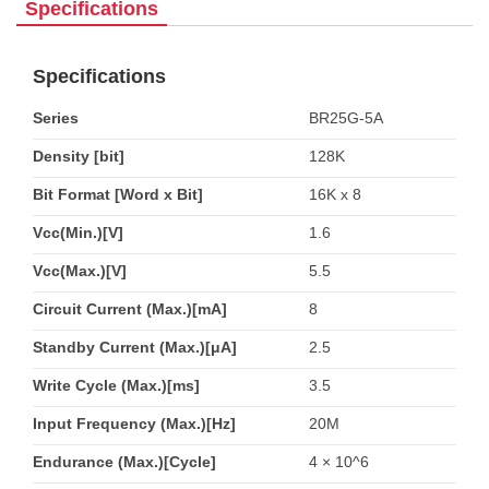
Specifications
Specifications
Series
BR25G-5A
Density [bit]
128K
Bit Format [Word x Bit]
16K x 8
Vcc(Min.)[V]
1.6
Vcc(Max.)[V]
5.5
Circuit Current (Max.)[mA]
8
Standby Current (Max.)[μA]
2.5
Write Cycle (Max.)[ms]
3.5
Input Frequency (Max.)[Hz]
20M
Endurance (Max.)[Cycle]
4 × 10^6