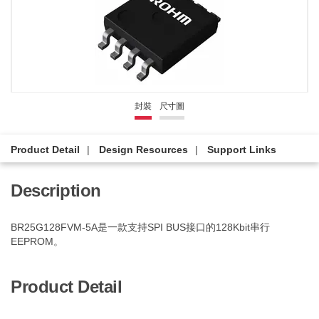
封裝
尺寸圖
Product Detail
Design Resources
Support Links
Description
BR25G128FVM-5A是一款支持SPI BUS接口的128Kbit串行
EEPROM。
Product Detail