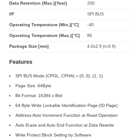
Data Retention (Max.)[Year]
200
I/F
SPI BUS
Operating Temperature (Min.)[°C]
-40
Operating Temperature (Max.)[°C]
85
Package Size [mm]
4.0x2.9 (t=0.9)
Features
SPI BUS Mode (CPOL, CPHA) = (0, 0), (1, 1)
Page Size: 64Byte
Bit Format: 16384 x 8bit
64 Byte Write Lockable Identification Page (ID Page)
Address Auto Increment Function at Read Operation
Auto Erase and Auto End Function at Data Rewrite
Write Protect Block Setting by Software