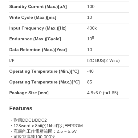
Standby Current (Max.)[μA]
100
Write Cycle (Max.)[ms]
10
Input Frequency (Max.)[Hz]
400k
5
Endurance (Max.)[Cycle]
10
Data Retention (Max.)[Year]
10
I/F
I2C BUS(2-Wire)
Operating Temperature (Min.)[°C]
-40
Operating Temperature (Max.)[°C]
85
Package Size [mm]
4.9x6.0 (t=1.65)
Features
・對應DDC1/DDC2
・128word x 8bit的1kbit序列EEPROM
・寬廣的工作電壓範圍：2.5 ~ 5.5V
・可改寫高達100,000次