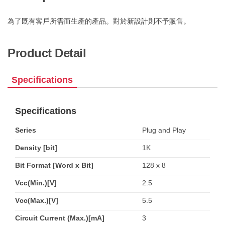
為了既有客戶所需而生產的產品。對於新設計則不予販售。
Product Detail
Specifications
Specifications
Series
Plug and Play
Density [bit]
1K
Bit Format [Word x Bit]
128 x 8
Vcc(Min.)[V]
2.5
Vcc(Max.)[V]
5.5
Circuit Current (Max.)[mA]
3