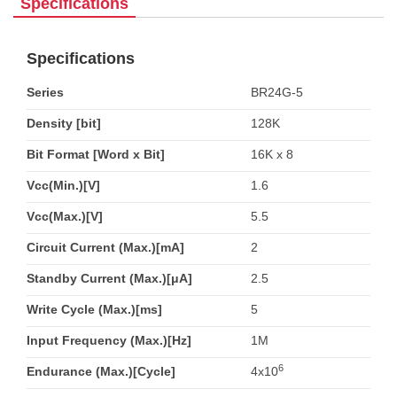
Specifications
Specifications
Series
BR24G-5
Density [bit]
128K
Bit Format [Word x Bit]
16K x 8
Vcc(Min.)[V]
1.6
Vcc(Max.)[V]
5.5
Circuit Current (Max.)[mA]
2
Standby Current (Max.)[μA]
2.5
Write Cycle (Max.)[ms]
5
Input Frequency (Max.)[Hz]
1M
6
Endurance (Max.)[Cycle]
4x10