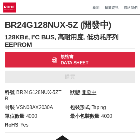
新聞
招募資訊
聯絡我們
BR24G128NUX-5Z (開發中)
128KBit, I²C BUS, 高耐用度, 低功耗序列
EEPROM
規格書
DATA SHEET
購買
料號
BR24G128NUX-5ZT
狀態
開發中
|
|
R
封裝
VSN08AX2030A
包裝形式
Taping
|
|
單位數量
4000
最小包裝數量
4000
|
|
RoHS
Yes
|