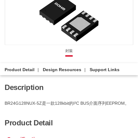
封裝
Product Detail
Design Resources
Support Links
Description
BR24G128NUX-5Z是一款128kbit的I²C BUS介面序列EEPROM。
Product Detail