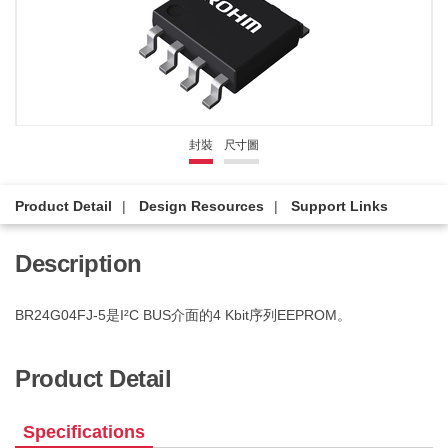
封裝
尺寸圖
Product Detail
Design Resources
Support Links
Description
BR24G04FJ-5是I²C BUS介面的4 Kbit序列EEPROM。
Product Detail
Specifications