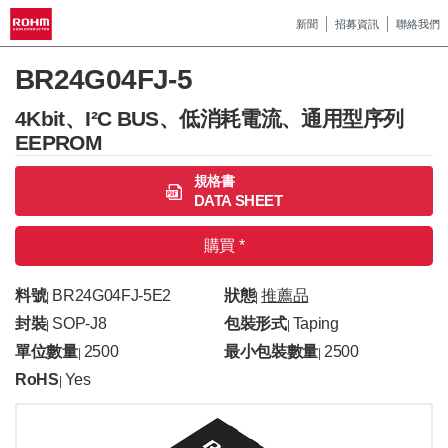
新聞
招募資訊
聯絡我們
BR24G04FJ-5
4Kbit、I²C BUS、低消耗電流、通用型序列
EEPROM
規格書
DATA SHEET
購買 *
料號
BR24G04FJ-5E2
狀態
推薦品
|
|
封裝
SOP-J8
包裝形式
Taping
|
|
單位數量
2500
最小包裝數量
2500
|
|
RoHS
Yes
|