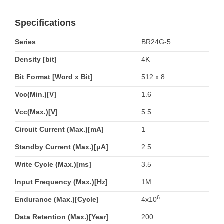
Specifications
Series
BR24G-5
Density [bit]
4K
Bit Format [Word x Bit]
512 x 8
Vcc(Min.)[V]
1.6
Vcc(Max.)[V]
5.5
Circuit Current (Max.)[mA]
1
Standby Current (Max.)[μA]
2.5
Write Cycle (Max.)[ms]
3.5
Input Frequency (Max.)[Hz]
1M
6
Endurance (Max.)[Cycle]
4x10
Data Retention (Max.)[Year]
200