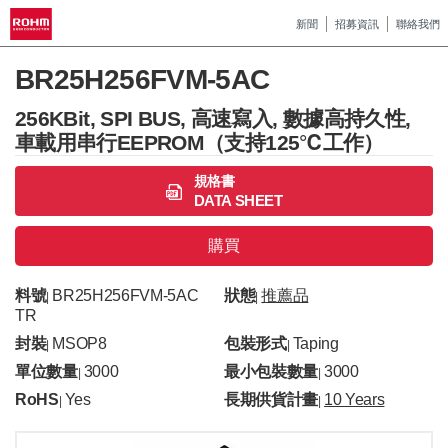
新聞
招募資訊
聯絡我們
BR25H256FVM-5AC
256KBit, SPI BUS, 高速寫入, 數據高持久性,
車載用串行EEPROM（支持125℃工作）
規格書
DATA SHEET
購買
料號
BR25H256FVM-5AC
狀態
推薦品
|
|
TR
封裝
MSOP8
包裝形式
Taping
|
|
單位數量
3000
最小包裝數量
3000
|
|
RoHS
Yes
長期供貨計畫
10 Years
|
|