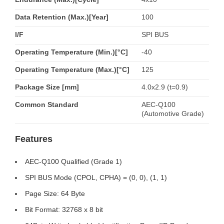
Data Retention (Max.)[Year]
100
I/F
SPI BUS
Operating Temperature (Min.)[°C]
-40
Operating Temperature (Max.)[°C]
125
Package Size [mm]
4.0x2.9 (t=0.9)
Common Standard
AEC-Q100
(Automotive Grade)
Features
AEC-Q100 Qualified (Grade 1)
SPI BUS Mode (CPOL, CPHA) = (0, 0), (1, 1)
Page Size: 64 Byte
Bit Format: 32768 x 8 bit