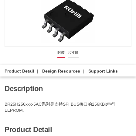
封裝
尺寸圖
Product Detail
Design Resources
Support Links
Description
BR25H256xxx-5AC系列是支持SPI BUS接口的256KBit串行
EEPROM。
Product Detail