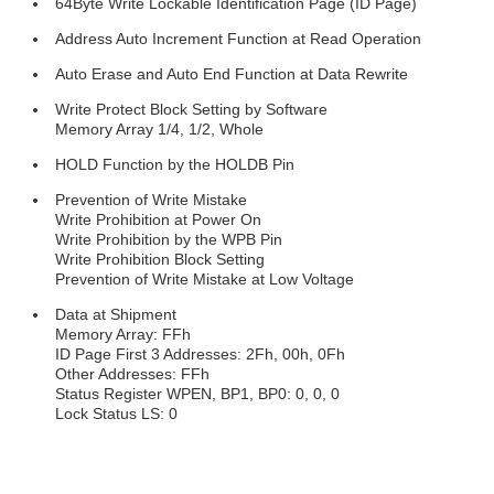
64Byte Write Lockable Identification Page (ID Page)
Address Auto Increment Function at Read Operation
Auto Erase and Auto End Function at Data Rewrite
Write Protect Block Setting by Software
Memory Array 1/4, 1/2, Whole
HOLD Function by the HOLDB Pin
Prevention of Write Mistake
Write Prohibition at Power On
Write Prohibition by the WPB Pin
Write Prohibition Block Setting
Prevention of Write Mistake at Low Voltage
Data at Shipment
Memory Array: FFh
ID Page First 3 Addresses: 2Fh, 00h, 0Fh
Other Addresses: FFh
Status Register WPEN, BP1, BP0: 0, 0, 0
Lock Status LS: 0