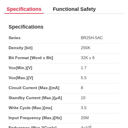
Specifications
Functional Safety
Specifications
Series
BR25H-5AC
Density [bit]
256K
Bit Format [Word x Bit]
32K x 8
Vcc(Min.)[V]
1.7
Vcc(Max.)[V]
5.5
Circuit Current (Max.)[mA]
8
Standby Current (Max.)[μA]
10
Write Cycle (Max.)[ms]
3.5
Input Frequency (Max.)[Hz]
20M
6
Endurance (Max.)[Cycle]
4x10