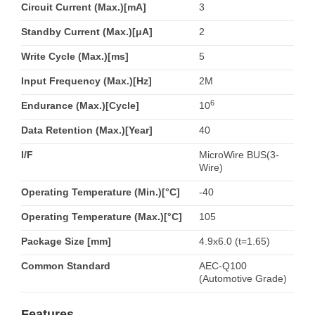
Circuit Current (Max.)[mA]
3
Standby Current (Max.)[μA]
2
Write Cycle (Max.)[ms]
5
Input Frequency (Max.)[Hz]
2M
6
Endurance (Max.)[Cycle]
10
Data Retention (Max.)[Year]
40
I/F
MicroWire BUS(3-
Wire)
Operating Temperature (Min.)[°C]
-40
Operating Temperature (Max.)[°C]
105
Package Size [mm]
4.9x6.0 (t=1.65)
Common Standard
AEC-Q100
(Automotive Grade)
Features