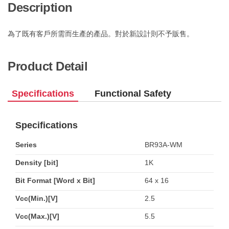
Description
為了既有客戶所需而生產的產品。對於新設計則不予販售。
Product Detail
Specifications
Functional Safety
Specifications
Series
BR93A-WM
Density [bit]
1K
Bit Format [Word x Bit]
64 x 16
Vcc(Min.)[V]
2.5
Vcc(Max.)[V]
5.5