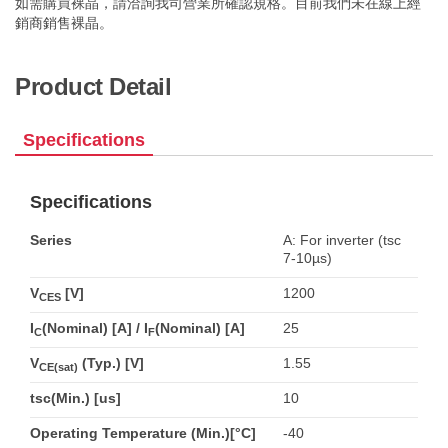
如需購買裸晶，請洽詢我司營業所確認規格。目前我們未在線上經
銷商銷售裸晶。
Product Detail
Specifications
Specifications
Series
A: For inverter (tsc
7-10µs)
V
[V]
1200
CES
I
(Nominal) [A] / I
(Nominal) [A]
25
C
F
V
(Typ.) [V]
1.55
CE(sat)
tsc(Min.) [us]
10
Operating Temperature (Min.)[°C]
-40