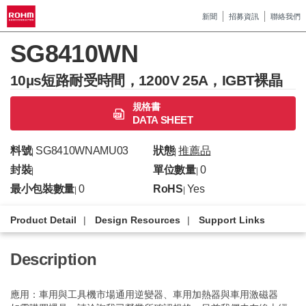
新聞
招募資訊
聯絡我們
SG8410WN
10µs短路耐受時間，1200V 25A，IGBT裸晶
規格書
DATA SHEET
料號
SG8410WNAMU03
狀態
推薦品
|
|
封裝
單位數量
0
|
|
最小包裝數量
0
RoHS
Yes
|
|
Product Detail
Design Resources
Support Links
Description
應用：車用與工具機市場通用逆變器、車用加熱器與車用激磁器