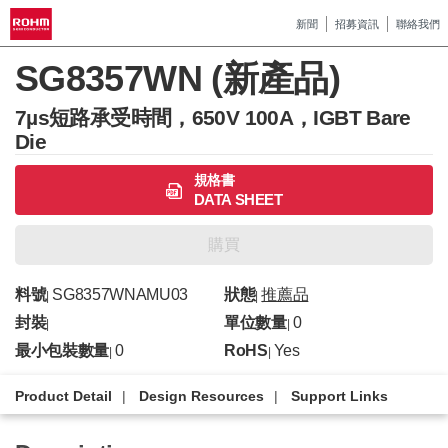
新聞
招募資訊
聯絡我們
SG8357WN (新產品)
7µs短路承受時間，650V 100A，IGBT Bare
Die
規格書
DATA SHEET
購買
料號
SG8357WNAMU03
狀態
推薦品
|
|
封裝
單位數量
0
|
|
最小包裝數量
0
RoHS
Yes
|
|
Product Detail
Design Resources
Support Links