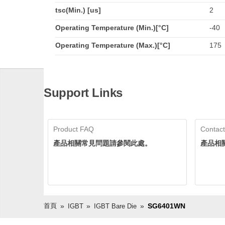
tsc(Min.) [us]
2
Operating Temperature (Min.)[°C]
-40
Operating Temperature (Max.)[°C]
175
Support Links
Product FAQ
Contact
產品相關常見問題請參閱此處。
產品相
首頁
SG6401WN
IGBT
IGBT Bare Die