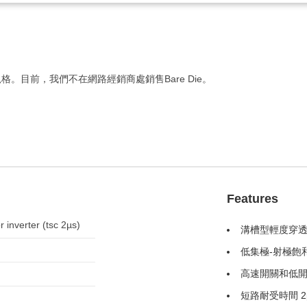
格。目前，我們不在網路經銷商處銷售Bare Die。
Features
r inverter (tsc 2µs)
溝槽型輕度穿
低集極-射極飽
高速開關和低
短路耐受時間 2