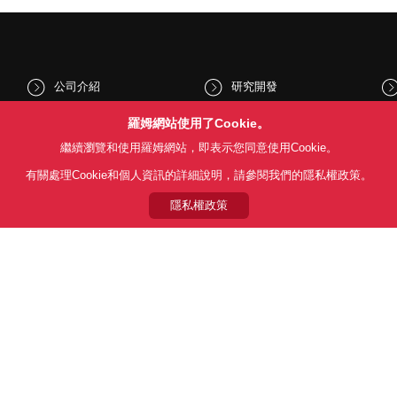
公司介紹
研究開發
股東和投資人資訊
文化與社會
羅姆網站使用了Cookie。
繼續瀏覽和使用羅姆網站，即表示您同意使用Cookie。
新聞
Sustainability
有關處理Cookie和個人資訊的詳細說明，請參閱我們的隱私權政策。
隱私權政策
Follow Us
用條款
利用目的
隱私權政策
網站地圖
關於本公司產品銷售之標準條款(