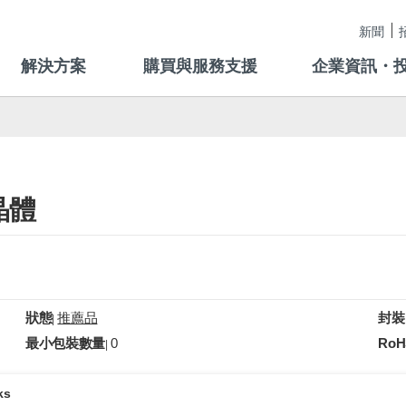
新聞
解決方案
購買與服務支援
企業資訊・
晶體
狀態
推薦品
封裝
|
最小包裝數量
0
RoH
|
ks