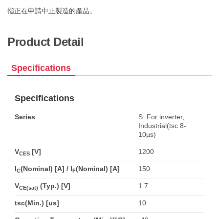
指正在申請中止製造的產品。
Product Detail
Specifications
Specifications
Series
S: For inverter,
Industrial(tsc 8-
10µs)
V
[V]
1200
CES
I
(Nominal) [A] / I
(Nominal) [A]
150
C
F
V
(Typ.) [V]
1.7
CE(sat)
tsc(Min.) [us]
10