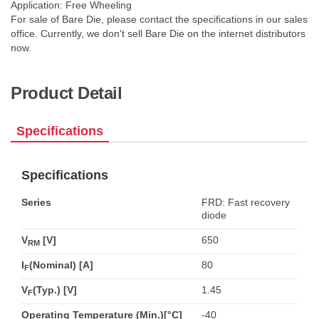
Application: Free Wheeling
For sale of Bare Die, please contact the specifications in our sales
office. Currently, we don't sell Bare Die on the internet distributors
now.
Product Detail
Specifications
Specifications
Series
FRD: Fast recovery
diode
V
[V]
650
RM
I
(Nominal) [A]
80
F
V
(Typ.) [V]
1.45
F
Operating Temperature (Min.)[°C]
-40