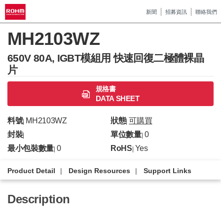
新聞
招募資訊
聯絡我們
MH2103WZ
650V 80A, IGBT模組用 快速回復二極體裸晶
片
規格書
DATA SHEET
料號
MH2103WZ
狀態
可購買
|
|
封裝
單位數量
0
|
|
最小包裝數量
0
RoHS
Yes
|
|
Product Detail
Design Resources
Support Links
Description